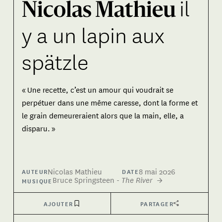
il
Nicolas Mathieu
y a un lapin aux
spätzle
« Une recette, c’est un amour qui voudrait se
perpétuer dans une même caresse, dont la forme et
le grain demeureraient alors que la main, elle, a
disparu. »
Nicolas Mathieu
8 mai 2026
AUTEUR
DATE
Bruce Springsteen
-
The River
→
MUSIQUE
AJOUTER
PARTAGER