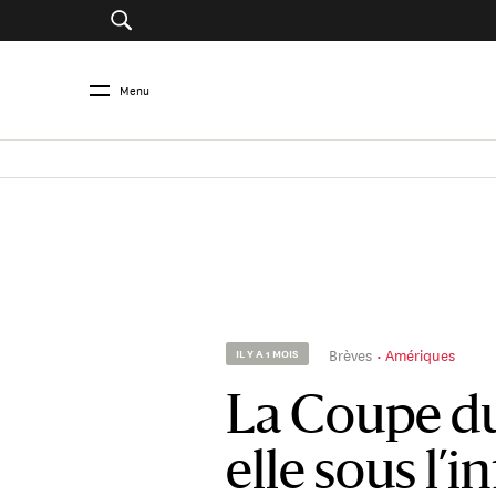
Menu
Brèves
Amériques
IL Y A 1 MOIS
La Coupe d
elle sous l’i