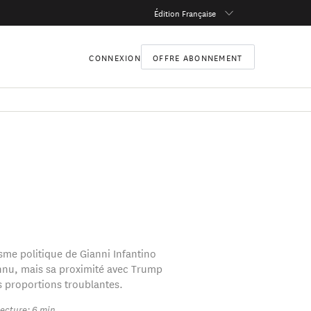
Édition Française
CONNEXION
OFFRE ABONNEMENT
sme politique de Gianni Infantino
nnu, mais sa proximité avec Trump
es proportions troublantes.
ecture: 6 min