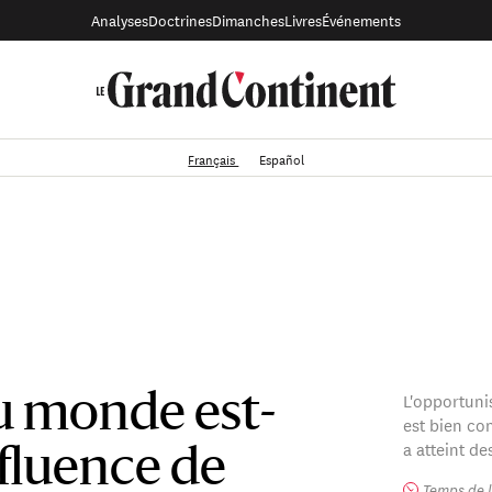
Analyses
Doctrines
Dimanches
Livres
Événements
Français
Español
L'opportuni
u monde est-
est bien co
a atteint d
nfluence de
Temps de l