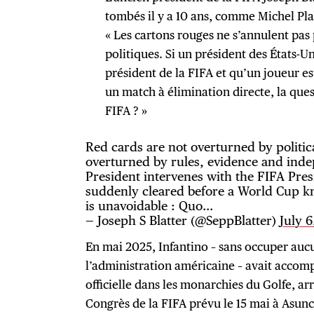
tombés il y a 10 ans, comme Michel Plati
« Les cartons rouges ne s’annulent pas
politiques. Si un président des États-U
président de la FIFA et qu’un joueur e
un match à élimination directe, la ques
FIFA ? »
Red cards are not overturned by politic
overturned by rules, evidence and indep
President intervenes with the FIFA Pres
suddenly cleared before a World Cup k
is unavoidable : Quo…
— Joseph S Blatter (@SeppBlatter)
July 
En mai 2025, Infantino – sans occuper aucu
l’administration américaine – avait acco
officielle dans les monarchies du Golfe, arr
Congrès de la FIFA prévu le 15 mai à Asun