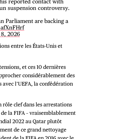
 his reported contact with
un suspension controversy.
n Parliament are backing a
3afXnFHrf
 8, 2026
ons entre les États-Unis et
ensions, et ces 10 dernières
rapprocher considérablement des
s avec l’UEFA, la confédération
n rôle clef dans les arrestations
s de la FIFA – vraisemblablement
ndial 2022 au Qatar plutôt
sément de ce grand nettoyage
ident de la FIFA en 2016 avec le