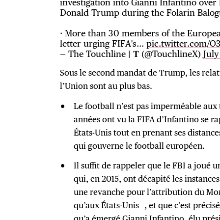
investigation into Gianni Infantino over
Donald Trump during the Folarin Balog
· More than 30 members of the Europea
letter urging FIFA's…
pic.twitter.com/O
— The Touchline | 𝐓 (@TouchlineX)
July
Sous le second mandat de Trump, les relati
l’Union sont au plus bas.
Le football n’est pas imperméable aux t
années ont vu la FIFA d’Infantino se 
États-Unis tout en prenant ses distance
qui gouverne le football européen.
Il suffit de rappeler que le FBI a joué u
qui, en 2015, ont décapité les instance
une revanche pour l’attribution du Mo
qu’aux États-Unis –, et que c’est préci
qu’a émergé Gianni Infantino, élu prés