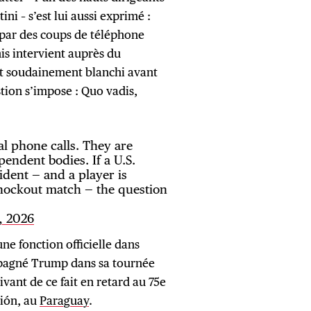
ni – s’est lui aussi exprimé :
 par des coups de téléphone
nis intervient auprès du
st soudainement blanchi avant
tion s’impose : Quo vadis,
al phone calls. They are
endent bodies. If a U.S.
ident — and a player is
nockout match — the question
6, 2026
ne fonction officielle dans
mpagné Trump dans sa tournée
ivant de ce fait en retard au 75e
ción, au
Paraguay
.