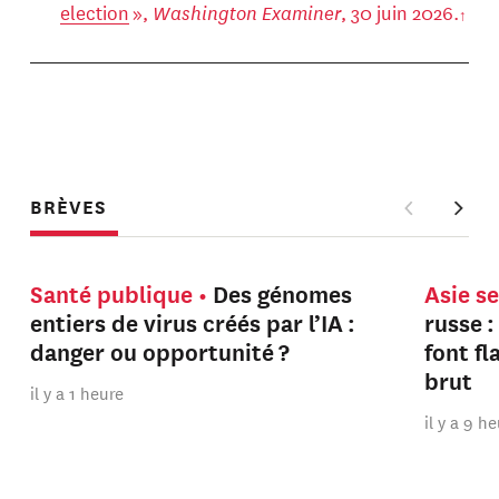
election
»,
Washington Examiner
, 30 juin 2026.
BRÈVES
Santé publique
Des génomes
Asie s
entiers de virus créés par l’IA :
russe :
danger ou opportunité ?
font f
brut
il y a 1 heure
il y a 9 h