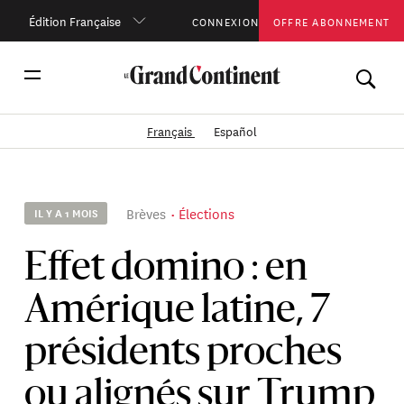
Édition Française
CONNEXION
OFFRE ABONNEMENT
Français
Español
Brèves
Élections
IL Y A 1 MOIS
Effet domino : en
Amérique latine, 7
présidents proches
ou alignés sur Trump