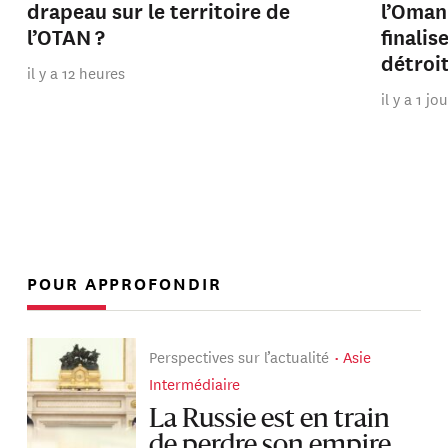
drapeau sur le territoire de
l’Oman
l’OTAN ?
finalis
détroi
il y a 12 heures
il y a 1 jo
POUR APPROFONDIR
Perspectives sur l’actualité
Asie
Intermédiaire
La Russie est en train
de perdre son empire