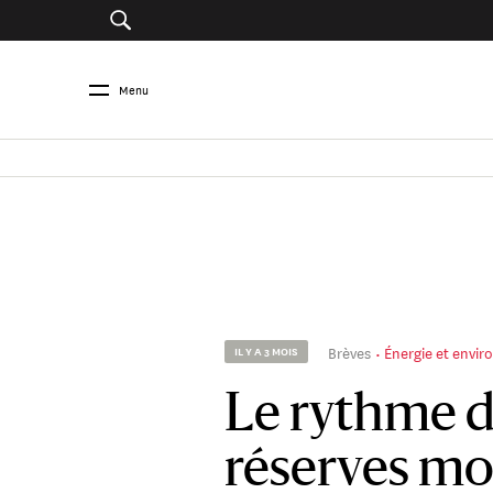
Menu
Brèves
Énergie et envi
IL Y A 3 MOIS
Le rythme d
réserves mo