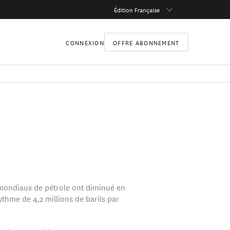
Édition Française
CONNEXION
OFFRE ABONNEMENT
mondiaux de pétrole ont diminué en
ythme de 4,2 millions de barils par