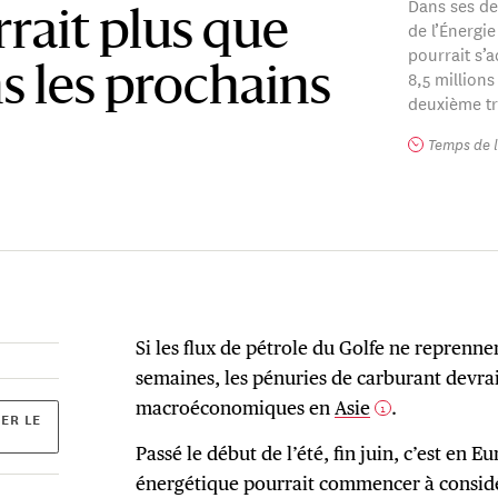
Dans ses de
rait plus que
de l’Énergi
pourrait s’
s les prochains
8,5 millions
deuxième tr
Temps de l
Si les flux de pétrole du Golfe ne reprenne
semaines, les pénuries de carburant devra
macroéconomiques en
Asie
.
1
ER LE
Passé le début de l’été, fin juin, c’est en E
énergétique pourrait commencer à consid