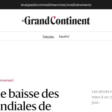
Analyses
Doctrines
Dimanches
Livres
Événements
Français
Español
ronnement
Les stocks 
e baisse des
mars à un r
jour.
ndiales de