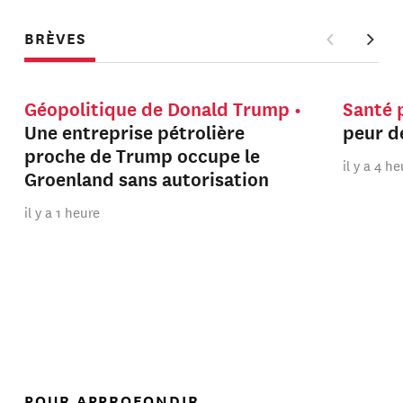
BRÈVES
Géopolitique de Donald Trump
Santé 
Une entreprise pétrolière
peur de
proche de Trump occupe le
il y a 4 h
Groenland sans autorisation
il y a 1 heure
POUR APPROFONDIR