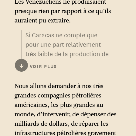
Les Vénézuéliens ne produisaient
presque rien par rapport à ce qu’ils
auraient pu extraire.
Si Caracas ne compte que
pour une part relativement
très faible de la production de
brut mondiale, les sols
↓
VOIR PLUS
inexploités du pays
contiennent un potentiel
Nous allons demander à nos très
considérable.
grandes compagnies pétrolières
américaines, les plus grandes au
monde, d’intervenir, de dépenser des
milliards de dollars, de réparer les
infrastructures pétrolières gravement