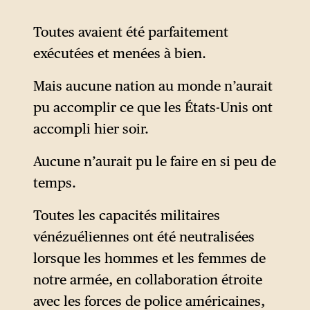
2020, il y a exactement six
ans, l’exécution du général
Toutes avaient été parfaitement
iranien Qassem Soleimani
exécutées et menées à bien.
avait également eu lieu un 3
janvier : après les frappes en
Mais aucune nation au monde n’aurait
Syrie en 2017, c’était la
pu accomplir ce que les États-Unis ont
première fois que Trump
accompli hier soir.
faisait usage de la puissance
Aucune n’aurait pu le faire en si peu de
de l’armée américaine pour
temps.
frapper un régime sur le
territoire d’un pays souverain.
Toutes les capacités militaires
vénézuéliennes ont été neutralisées
L’exécution du chef de l’État
lorsque les hommes et les femmes de
islamique al-Baghdadi avait
notre armée, en collaboration étroite
été conduite par la même
avec les forces de police américaines,