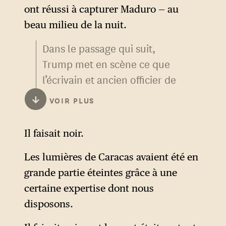
unité qui a frappé Caracas
ont réussi à capturer Maduro — au
aujourd’hui — la force Delta.
beau milieu de la nuit.
Dans le passage qui suit,
Trump met en scène ce que
l’écrivain et ancien officier de
Marine Phil Klay a pu qualifier
↓
VOIR PLUS
de spectacle de la cruauté :
une mise en récit de la
Il faisait noir.
puissance de frappe
américaine censée parler au
Les lumières de Caracas avaient été en
public américain.
grande partie éteintes grâce à une
certaine expertise dont nous
disposons.