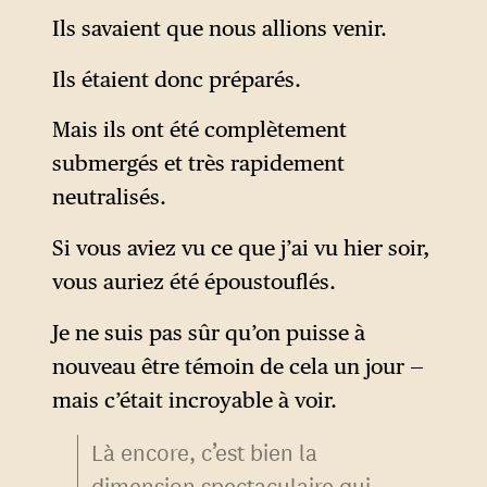
extensif dans son discours du
Ils savaient que nous allions venir.
champ lexical judiciaire.
Ils étaient donc préparés.
L’expression « law
enforcement » utilisée au fil
Mais ils ont été complètement
du texte veut faire suggérer
submergés et très rapidement
que les États-Unis auraient en
neutralisés.
fait procédé à une opération
Si vous aviez vu ce que j’ai vu hier soir,
de police administrative dans
vous auriez été époustouflés.
le but d’instruire une affaire.
Je ne suis pas sûr qu’on puisse à
nouveau être témoin de cela un jour —
mais c’était incroyable à voir.
Là encore, c’est bien la
dimension spectaculaire qui