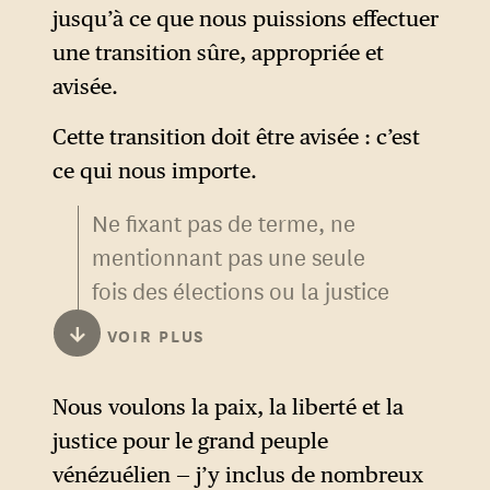
qui laisse penser qu’elle
matériel militaire, ont effectué
jusqu’à ce que nous puissions effectuer
n’avait pas été informée des
au moins 16 vols vers Porto
une transition sûre, appropriée et
plans américains, que va faire
Rico depuis des bases
avisée.
María Corina Machado qui a
militaires américaines.
plusieurs fois demandé une
Cette transition doit être avisée : c’est
telle opération ?
Le porte-parole du Pentagone
ce qui nous importe.
avait justifié ce déploiement
Ne fixant pas de terme, ne
Dans le communiqué qu’elle a
inhabituel par l’objectif de
mentionnant pas une seule
publié sur X à 16h26 (heure de
« démanteler les
fois des élections ou la justice
Paris), elle dit notamment :
organisations criminelles
transitionnelle, le président
« C’est l’heure des citoyens.
↓
VOIR PLUS
transnationales (OCT) et de
américain est très clair sur la
Ceux qui ont tout risqué pour
lutter contre le narco-
dimension purement
la démocratie le 28 juillet.
Nous voulons la paix, la liberté et la
terrorisme pour la défense du
unilatérale de cette prise de
Ceux qui ont élu Edmundo
justice pour le grand peuple
territoire national ».
contrôle : les États-Unis
González Urrutia comme
vénézuélien — j’y inclus de nombreux