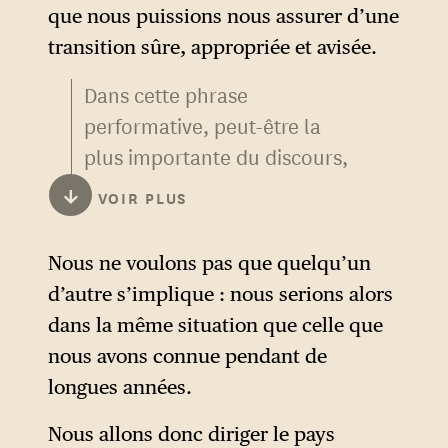
de Porto Rico, de Trinité-et-
que nous puissions nous assurer d’une
Tobago ainsi que du
transition sûre, appropriée et avisée.
Venezuela.
Dans cette phrase
performative, peut-être la
Vendredi 24 octobre,
plus importante du discours,
l’administration Trump avait
Donald Trump annonce que
annoncé le déploiement du
↓
VOIR PLUS
les États-Unis prennent
de
porte-avions Gerald R. Ford
facto
le contrôle du
— le plus important au
Nous ne voulons pas que quelqu’un
Venezuela.
monde — ainsi que de son
d’autre s’implique : nous serions alors
groupe aéronaval dans la
Cette annonce met
dans la même situation que celle que
région. En décembre, des
l’opposition vénézuélienne
nous avons connue pendant de
avions-cargos C-17,
dans le flou : après avoir
longues années.
principalement utilisés pour
gardé un très long silence —
le transport de troupes et de
Nous allons donc diriger le pays