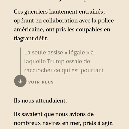
Ces guerriers hautement entraînés,
opérant en collaboration avec la police
américaine, ont pris les coupables en
flagrant délit.
La seule assise « légale » à
laquelle Trump essaie de
raccrocher ce qui est pourtant
objectivement une opération
↓
VOIR PLUS
extérieure contre un pays
souverain concerne l’acte
Ils nous attendaient.
d’accusation et la mise en
examen de Maduro dans l’État
Ils savaient que nous avions de
de New York — d’où un usage
nombreux navires en mer, prêts à agir.