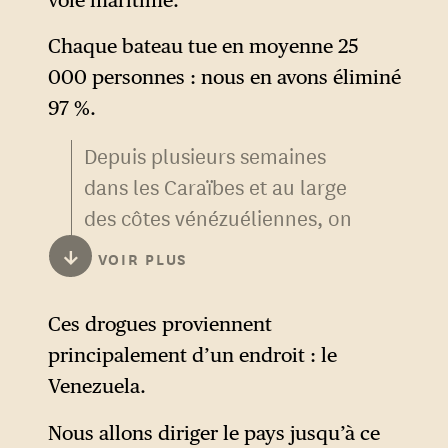
Chaque bateau tue en moyenne 25
000 personnes : nous en avons éliminé
97 %.
Depuis plusieurs semaines
dans les Caraïbes et au large
des côtes vénézuéliennes, on
assiste à un renforcement
↓
VOIR PLUS
considérable de la présence
militaire américaine. Plus de
Ces drogues proviennent
10 % des forces navales
principalement d’un endroit : le
actuellement déployées par
Venezuela.
Washington dans le monde se
trouvent à proximité de Cuba,
Nous allons diriger le pays jusqu’à ce