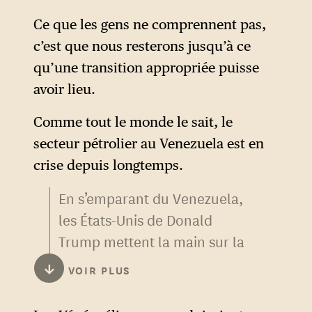
américain Marco Rubio, en
déclarant : « Ce seront
Ce que les gens ne comprennent pas,
principalement, pendant un
c’est que nous resterons jusqu’à ce
certain temps, les personnes
qu’une transition appropriée puisse
qui se tiennent juste derrière
avoir lieu.
moi. »
Comme tout le monde le sait, le
secteur pétrolier au Venezuela est en
crise depuis longtemps.
En s’emparant du Venezuela,
les États-Unis de Donald
Trump mettent la main sur la
première réserve de pétrole
↓
VOIR PLUS
au monde.