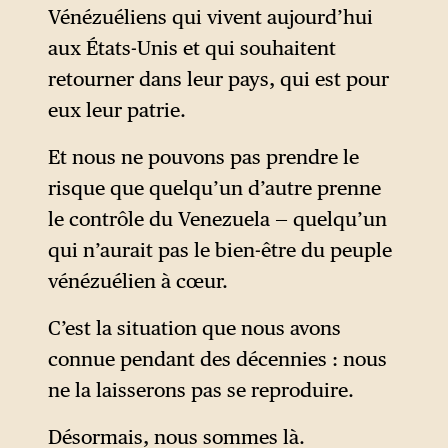
annoncent décider eux-
président légitime du
La marine américaine a
Vénézuéliens qui vivent aujourd’hui
mêmes quand Caracas pourra
Venezuela, qui doit
détruit au moins 15
aux États-Unis et qui souhaitent
redevenir un pays souverain.
immédiatement assumer son
embarcations dans les
retourner dans leur pays, qui est pour
mandat constitutionnel et être
Caraïbes supposément
eux leur patrie.
reconnu comme commandant
impliquées dans le trafic de
en chef des forces armées
Et nous ne pouvons pas prendre le
drogue depuis l’Amérique du
nationales par tous les
risque que quelqu’un d’autre prenne
Sud vers les États-Unis,
officiers et soldats qui la
le contrôle du Venezuela — quelqu’un
provoquant plus de 60
composent. »
qui n’aurait pas le bien-être du peuple
victimes.
vénézuélien à cœur.
Cependant, quand il a été
demandé à Trump qui dirigera
C’est la situation que nous avons
le Venezuela, il a fait un geste
connue pendant des décennies : nous
de la main vers lui-même et
ne la laisserons pas se reproduire.
vers le secrétaire d’État
Désormais, nous sommes là.