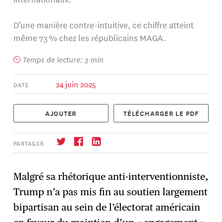
D’une manière contre-intuitive, ce chiffre atteint
même 73 % chez les républicains MAGA.
Temps de lecture: 3 min
24 juin 2025
DATE
AJOUTER
TÉLÉCHARGER LE PDF
PARTAGER
Malgré sa rhétorique anti-interventionniste,
Trump n’a pas mis fin au soutien largement
S'abonner
→
bipartisan au sein de l’électorat américain