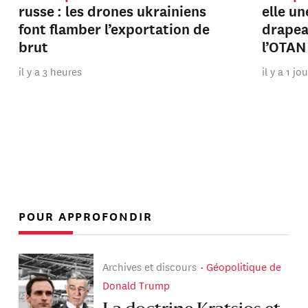
russe : les drones ukrainiens
elle u
font flamber l’exportation de
drapeau
brut
l’OTAN
il y a 3 heures
il y a 1 jo
POUR APPROFONDIR
Archives et discours
Géopolitique de
Donald Trump