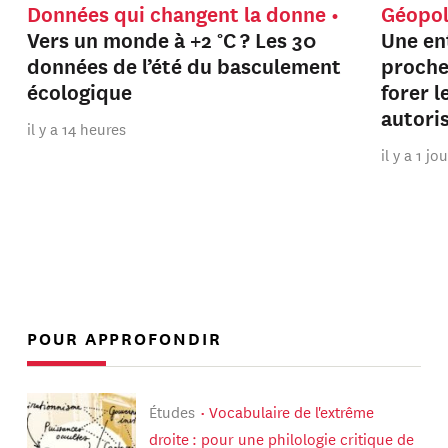
Données qui changent la donne
Géopol
Vers un monde à +2 °C ? Les 30
Une en
données de l’été du basculement
proche
écologique
forer 
autori
il y a 14 heures
il y a 1 jo
POUR APPROFONDIR
Études
Vocabulaire de l'extrême
droite : pour une philologie critique de