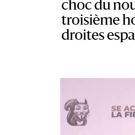
choc du no
troisième 
droites esp