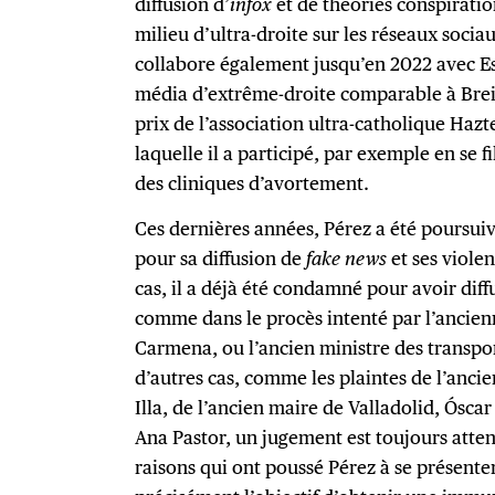
diffusion d’
infox
et de théories conspirationn
milieu d’ultra-droite sur les réseaux sociau
collabore également jusqu’en 2022 avec E
média d’extrême-droite comparable à Breit
prix de l’association ultra-catholique Haz
laquelle il a participé, par exemple en se f
des cliniques d’avortement.
Ces dernières années, Pérez a été poursui
pour sa diffusion de
fake news
et ses viole
cas, il a déjà été condamné pour avoir diff
comme dans le procès intenté par l’ancie
Carmena, ou l’ancien ministre des transpor
d’autres cas, comme les plaintes de l’ancie
Illa, de l’ancien maire de Valladolid, Óscar
Ana Pastor, un jugement est toujours atten
raisons qui ont poussé Pérez à se présente