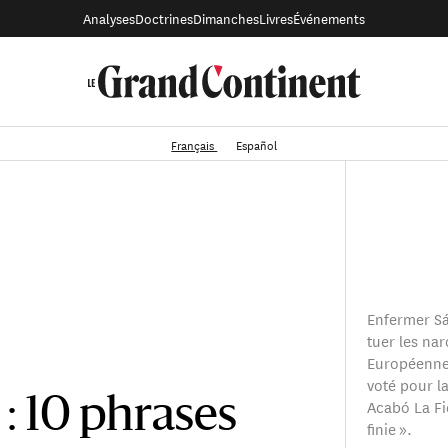
Analyses
Doctrines
Dimanches
Livres
Événements
Français
Español
Enfermer Sá
tuer les nar
Européenne
voté pour la
Acabó La Fie
 : 10 phrases
finie ».