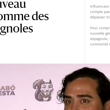
uveau
Influenceur 
compte pas 
homme des
dépasser Vox
agnoles
Pour compre
nouvelle gé
espagnole, 
commenté 10