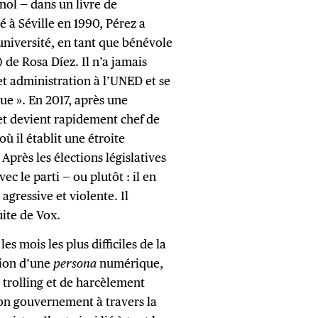
nol — dans un livre de
é à Séville en 1990, Pérez a
’université, en tant que bénévole
de Rosa Díez. Il n’a jamais
et administration à l’UNED et se
e ». En 2017, après une
 et devient rapidement chef de
ù il établit une étroite
Après les élections législatives
c le parti — ou plutôt : il en
gressive et violente. Il
uite de Vox.
s mois les plus difficiles de la
tion d’une
persona
numérique,
 trolling et de harcèlement
on gouvernement à travers la