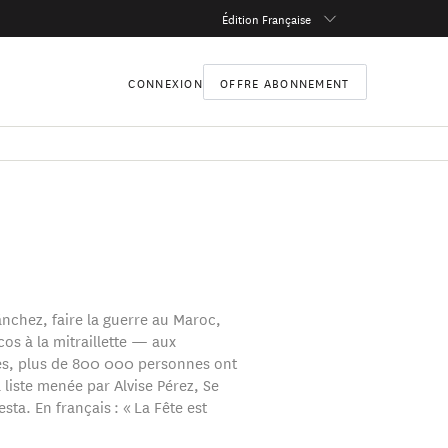
Édition Française
CONNEXION
OFFRE ABONNEMENT
nchez, faire la guerre au Maroc,
cos à la mitraillette — aux
s, plus de 800 000 personnes ont
 liste menée par Alvise Pérez, Se
sta. En français : « La Fête est