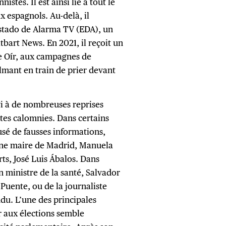
istes. Il est ainsi lié à tout le
x espagnols. Au-delà, il
stado de Alarma TV (EDA), un
bart News. En 2021, il reçoit un
te Oír, aux campagnes de
ilmant en train de prier devant
vi à de nombreuses reprises
ntes calomnies. Dans certains
usé de fausses informations,
nne maire de Madrid, Manuela
ts, José Luis Ábalos. Dans
n ministre de la santé, Salvador
 Puente, ou de la journaliste
du. L’une des principales
r aux élections semble