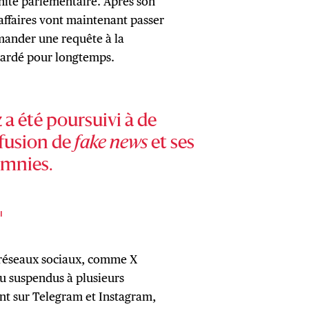
nité parlementaire. Après son
affaires vont maintenant passer
mander une requête à la
tardé pour longtemps.
 a été poursuivi à de
ffusion de
fake news
et ses
omnies.
I
s réseaux sociaux, comme X
u suspendus à plusieurs
t sur Telegram et Instagram,