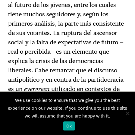
al futuro de los jóvenes, entre los cuales
tiene muchos seguidores y, según los
primeros análisis, la parte más consistente
de sus votantes. La ruptura del ascensor
social y la falta de expectativas de futuro —
real o percibida— es un elemento que
explica la crisis de las democracias
liberales. Cabe remarcar que el discurso
antipolítico y en contra de la partidocracia
es un
evergreen
utilizado en contextos de
crisis por la mayoría de los nuevos partidos
We use cookies to ensure that we give you the best
con el objetivo de hacerse un hueco en el
experience on our website. If you continue to use this site
we will assume that you are happy with it.
sistema político. Basta pensar en los casos
de
Milei en Argentina
y Bolsonaro en Brasil,
Ok