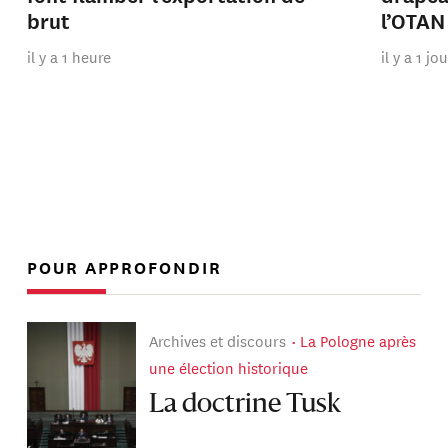
brut
l’OTAN
il y a 1 heure
il y a 1 jo
POUR APPROFONDIR
Archives et discours
La Pologne après
une élection historique
La doctrine Tusk