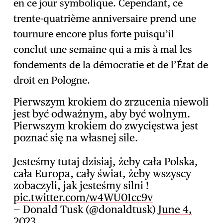
en ce jour symbolique. Cependant, ce
trente-quatrième anniversaire prend une
tournure encore plus forte puisqu’il
conclut une semaine qui a mis à mal les
fondements de la démocratie et de l’État de
droit en Pologne.
Pierwszym krokiem do zrzucenia niewoli
jest być odważnym, aby być wolnym.
Pierwszym krokiem do zwycięstwa jest
poznać się na własnej sile.
Jesteśmy tutaj dzisiaj, żeby cała Polska,
cała Europa, cały świat, żeby wszyscy
zobaczyli, jak jesteśmy silni !
pic.twitter.com/w4WU01cc9v
— Donald Tusk (@donaldtusk)
June 4,
2023