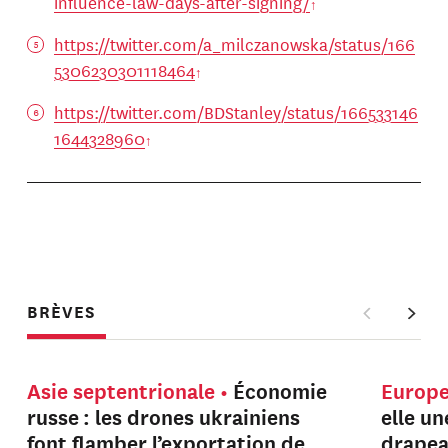
influence-law-days-after-signing/
https://twitter.com/a_milczanowska/status/166
5306230301118464
https://twitter.com/BDStanley/status/166533146
1644328960
BRÈVES
Asie septentrionale
Économie
Europ
russe : les drones ukrainiens
elle u
font flamber l’exportation de
drapeau