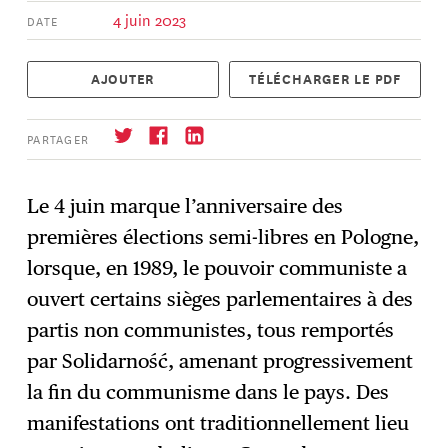
4 juin 2023
DATE
AJOUTER
TÉLÉCHARGER LE PDF
PARTAGER
Le 4 juin marque l’anniversaire des
premières élections semi-libres en Pologne,
S'abonner
→
lorsque, en 1989, le pouvoir communiste a
ouvert certains sièges parlementaires à des
partis non communistes, tous remportés
par Solidarność, amenant progressivement
la fin du communisme dans le pays. Des
manifestations ont traditionnellement lieu