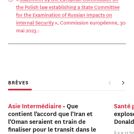
the Polish law establishing a State Committee
for the Examination of Russian Impacts on
internal Security
», Commission européenne, 30
mai 2023.
BRÈVES
Asie Intermédiaire
Que
Santé 
contient l’accord que l’Iran et
explos
l’Oman seraient en train de
Donal
finaliser pour le transit dans le
il y a 13 