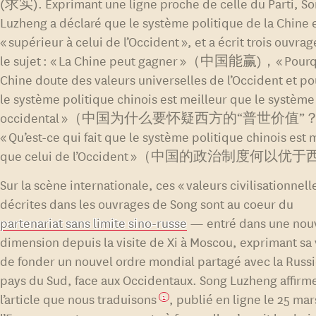
(求实). Exprimant une ligne proche de celle du Parti, S
Luzheng a déclaré que le système politique de la Chine 
« supérieur à celui de l’Occident », et a écrit trois ouvrag
le sujet : « La Chine peut gagner »（中国能赢)，« Pourq
Chine doute des valeurs universelles de l’Occident et p
le système politique chinois est meilleur que le système
occidental »（中国为什么要怀疑西方的“普世价值”？
« Qu’est-ce qui fait que le système politique chinois est 
que celui de l’Occident »（中国的政治制度何以优
Sur la scène internationale, ces « valeurs civilisationnell
décrites dans les ouvrages de Song sont au coeur du
partenariat sans limite sino-russe
— entré dans une nou
dimension depuis la visite de Xi à Moscou, exprimant sa
de fonder un nouvel ordre mondial partagé avec la Russi
pays du Sud, face aux Occidentaux. Song Luzheng affirm
l’article que nous traduisons
, publié en ligne le 25 ma
1