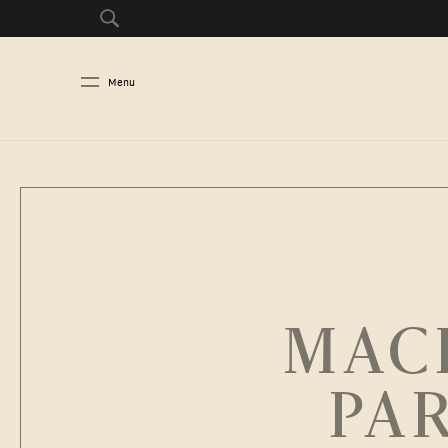
Menu
MACR
PA