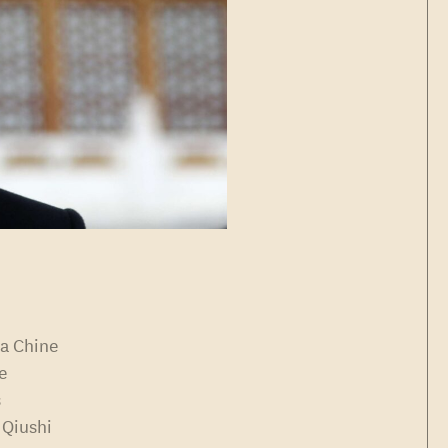
la Chine
de
s
 Qiushi