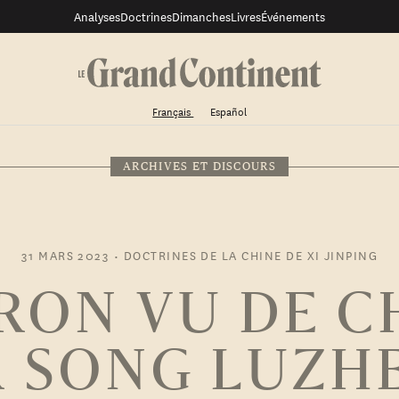
Analyses
Doctrines
Dimanches
Livres
Événements
Français
Español
ARCHIVES ET DISCOURS
31 MARS 2023
•
DOCTRINES DE LA CHINE DE XI JINPING
ON VU DE C
R SONG LUZH