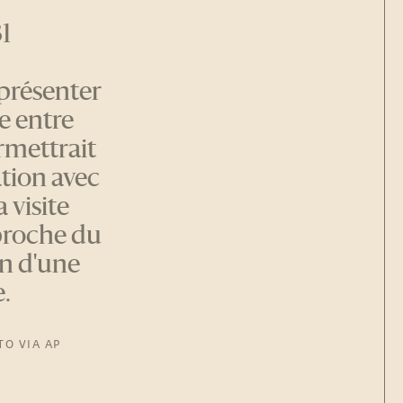
31
eprésenter
se entre
rmettrait
ation avec
 visite
proche du
en d'une
e.
TO VIA AP