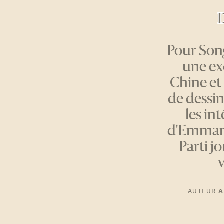
D
Pour Song
une exc
Chine et
de dessin
les in
d'Emmanu
Parti j
v
AUTEUR
A