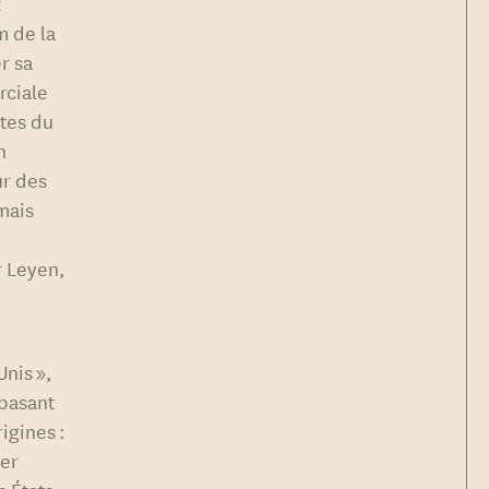
x
 de la
r sa
rciale
ites du
n
ur des
mais
r Leyen,
nis »,
 basant
igines :
yer
 États-