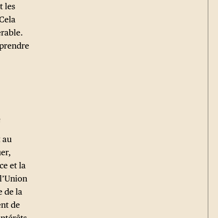
t les
 Cela
érable.
mprendre
e
t au
uer,
ce et la
 l’Union
e de la
ent de
intérêts