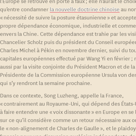
l’Europe se retrouve en porte à faux ; elle n’aurait le choi
qu’entre condamner
la nouvelle doctrine chinoise
au nom
« nécessité de suivre la posture étasunienne » et accepte
propre dépendance économique, industrielle et comme
envers la Chine. Cette dépendance est trahie par les vis
Chancelier Scholz puis du président du Conseil europée
Charles Michel à Pékin en novembre dernier, suivi du to
capitales européennes effectué par Wang Yi en février ; 
aussi par la visite conjointe du Président Macron et de la
Présidente de la Commission européenne Ursula von de
qui s’y rendront la semaine prochaine.
Dans ce contexte, Song Luzheng, appelle la France,
« contrairement au Royaume-Uni, qui dépend des États-U
à faire entendre une « voix dissonante » en Europe en se
sur ce qu’il considère comme un retour nécessaire aux or
le « non-alignement de Charles de Gaulle », et le plaido
français pour une dissuasion nucléaire indépendante des