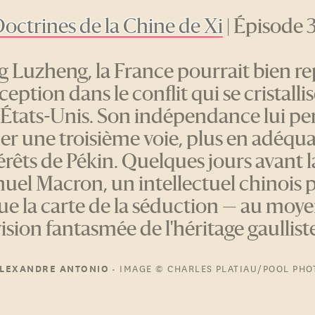
octrines de la Chine de Xi
| Épisode 
 Luzheng, la France pourrait bien r
eption dans le conflit qui se cristalli
 États-Unis. Son indépendance lui pe
er une troisième voie, plus en adéqu
térêts de Pékin. Quelques jours avant la
el Macron, un intellectuel chinois 
oue la carte de la séduction — au moy
ision fantasmée de l'héritage gaullist
•
IMAGE
© CHARLES PLATIAU/POOL PHO
LEXANDRE ANTONIO