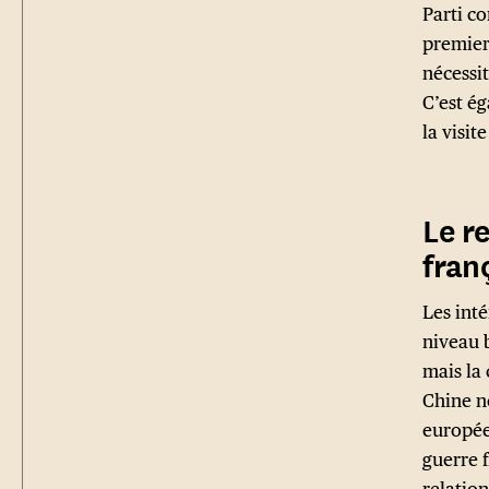
Parti c
premier
nécessi
C’est é
la visi
Le r
fran
Les int
niveau b
mais la 
Chine n
européen
guerre f
relatio