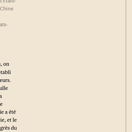
 Chine
ats-
s, on
tabli
eurs.
ulle
a
le
ie a été
e, et le
ngrès du