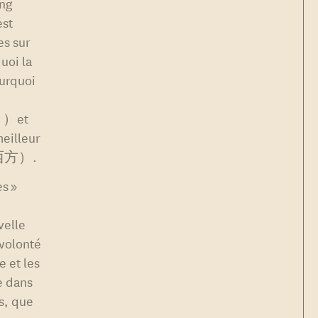
ong
est
es sur
uoi la
ourquoi
）et
meilleur
于西方）.
es »
velle
 volonté
e et les
e dans
rs, que