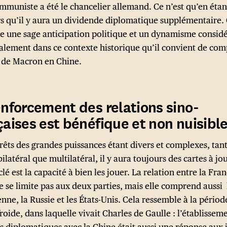
ommuniste a été le chancelier allemand. Ce n’est qu’en étan
s qu’il y aura un dividende diplomatique supplémentaire.
te une sage anticipation politique et un dynamisme consid
galement dans ce contexte historique qu’il convient de co
te de Macron en Chine.
enforcement des relations sino-
çaises est bénéfique et non nuisibl
érêts des grandes puissances étant divers et complexes, tan
ilatéral que multilatéral, il y aura toujours des cartes à jo
clé est la capacité à bien les jouer. La relation entre la Fran
e se limite pas aux deux parties, mais elle comprend aussi
ne, la Russie et les États-Unis. Cela ressemble à la périod
roide, dans laquelle vivait Charles de Gaulle : l’établissem
ns diplomatiques avec la Chine était aussi une réponse aux 