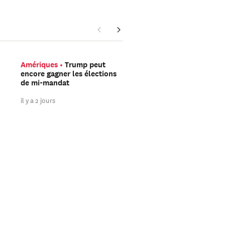
Amériques
Trump peut
Asie Orientale
Avec V
encore gagner les élections
Flash, DeepSeek mise s
de mi-mandat
l’IA à faible coût plutô
sur la course à la puis
il y a 2 jours
il y a 2 jours