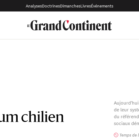
Analyses
Doctrines
Dimanches
Livres
Événements
Aujourd'hui,
de leur sys
um chilien
du référend
sociaux dém
Temps de l