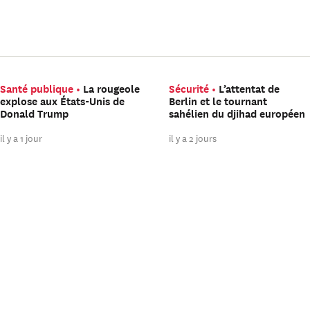
Santé publique
La rougeole
Sécurité
L’attentat de
explose aux États-Unis de
Berlin et le tournant
Donald Trump
sahélien du djihad européen
il y a 1 jour
il y a 2 jours