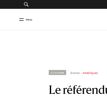
Menu
Brèves
Amériques
IL Y A 6 ANS
Le référend