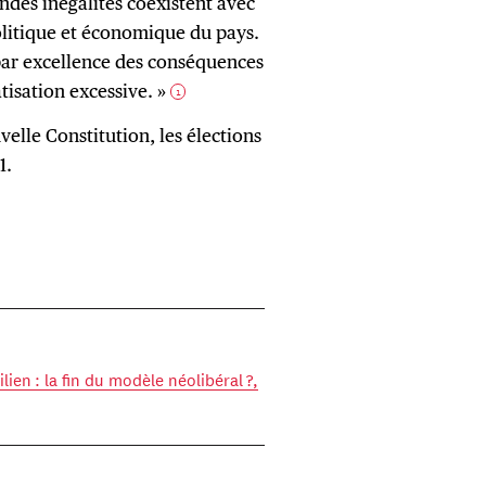
ndes inégalités coexistent avec
 politique et économique du pays.
par excellence des conséquences
tisation excessive. »
1
velle Constitution, les élections
1.
lien : la fin du modèle néolibéral ?,