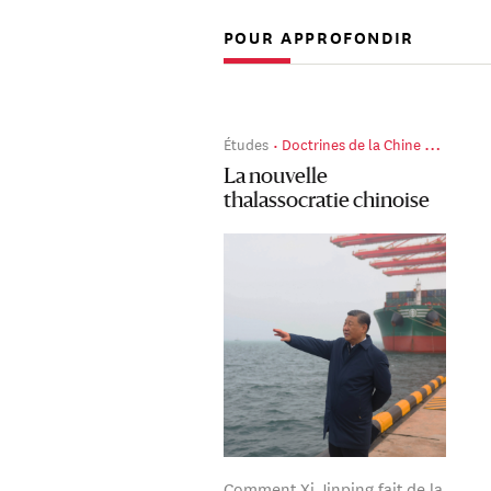
POUR APPROFONDIR
Études
Doctrines de la Chine de Xi Jinping
La nouvelle
thalassocratie chinoise
Comment Xi Jinping fait de la