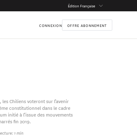
Édition Française
CONNEXION
OFFRE ABONNEMENT
 les Chiliens voteront sur l’avenir
tème constitutionnel dans le cadre
um initié à l’issue des mouvements
arrés fin 2019.
ecture: 1 min