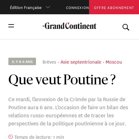
Édition Française
CONNEXION
OFFRE ABONNEMENT
Brèves
Asie septentrionale
Moscou
IL Y A 6 ANS
Que veut Poutine ?
Ce mardi, l’annexion de la Crimée par la Russie de
Poutine aura 6 ans. L’occasion de faire un bilan des
relations russo-européennes et de tracer les
perspectives de la politique poutinienne à ce jour.
Temps de lecture: 1 min