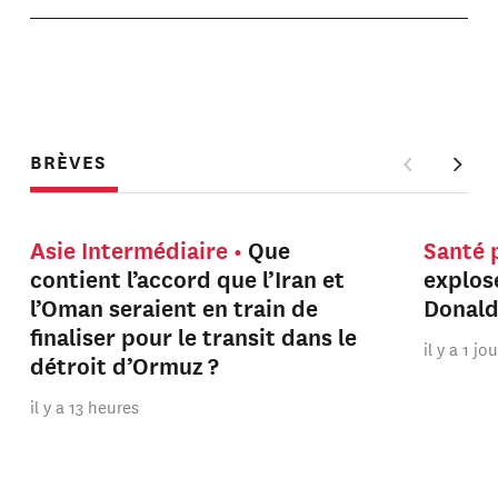
BRÈVES
Asie Intermédiaire
Que
Santé 
contient l’accord que l’Iran et
explos
l’Oman seraient en train de
Donal
finaliser pour le transit dans le
il y a 1 jo
détroit d’Ormuz ?
il y a 13 heures