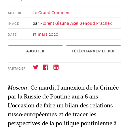
Le Grand Continent
AUTEUR
par
Florent Giauna
Axel Genoud Prachex
IMAGE
17 mars 2020
DATE
AJOUTER
TÉLÉCHARGER LE PDF
PARTAGER
Moscou.
Ce mardi, l’annexion de la Crimée
par la Russie de Poutine aura 6 ans.
S'abonner
→
L’occasion de faire un bilan des relations
russo-européennes et de tracer les
perspectives de la politique poutinienne à