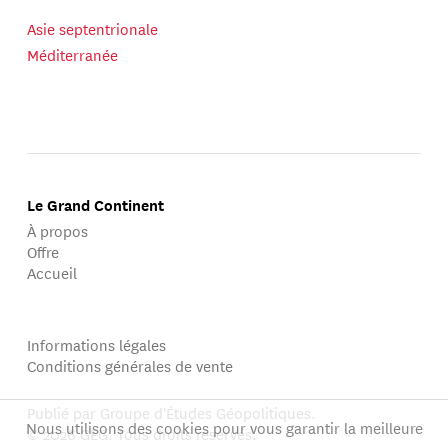
Asie septentrionale
Méditerranée
Le Grand Continent
À propos
Offre
Accueil
Informations légales
Conditions générales de vente
Publié par Groupe d'Études Géopolitiques.
Nous utilisons des cookies pour vous garantir la meilleure
© 2026 GEG. Tous droits réservés.