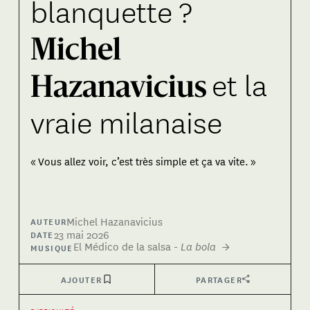
blanquette ?
Michel
et la
Hazanavicius
vraie milanaise
« Vous allez voir, c’est très simple et ça va vite. »
Michel Hazanavicius
AUTEUR
23 mai 2026
DATE
El Médico de la salsa
-
La bola
→
MUSIQUE
AJOUTER
PARTAGER