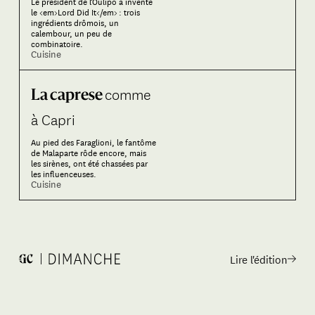
Le président de l’Oulipo a inventé
le <em>Lord Did It</em> : trois
ingrédients drômois, un
calembour, un peu de
combinatoire.
Cuisine
comme
La caprese
à Capri
Au pied des Faraglioni, le fantôme
de Malaparte rôde encore, mais
les sirènes, ont été chassées par
les influenceuses.
Cuisine
Lire l'édition