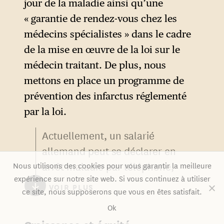
jour de la maladie ainsi qu’une
« garantie de rendez-vous chez les
médecins spécialistes » dans le cadre
de la mise en œuvre de la loi sur le
médecin traitant. De plus, nous
mettons en place un programme de
prévention des infarctus réglementé
par la loi.
Actuellement, un salarié
allemand peut se déclarer en
arrêt maladie par téléphone,
Nous utilisons des cookies pour vous garantir la meilleure
expérience sur notre site web. Si vous continuez à utiliser
une attestation n’étant
↓
VOIR PLUS
ce site, nous supposerons que vous en êtes satisfait.
nécessaire qu’à partir du
Ok
troisième jour d’arrêt. Le