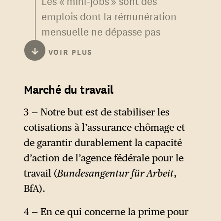
Les « mini-jobs » sont des
emplois dont la rémunération
mensuelle ne dépasse pas
603 euros ou dont la durée de
↓
VOIR PLUS
travail ne dépasse pas 70
jours par année civile. En
Marché du travail
l’absence de cotisations
sociales, les « mini-jobs »
3 — Notre but est de stabiliser les
n’offrent aucune protection
cotisations à l’assurance chômage et
sociale. Généralisés en
de garantir durablement la capacité
Allemagne par la réforme du
d’action de l’agence fédérale pour le
marché du travail dite Hartz II
travail (
Bundesangentur für Arbeit
,
en 2003, ils employaient au
BfA).
premier trimestre 2026
4 — En ce qui concerne la prime pour
environ 6,6 millions de