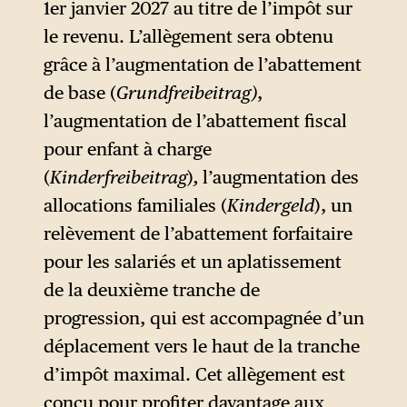
1er janvier 2027 au titre de l’impôt sur
prévoyance privée (Private
le revenu. L’allègement sera obtenu
Altersvorsorge). Les deux
grâce à l’augmentation de l’abattement
derniers fonctionnent déjà sur
de base (
Grundfreibeitrag)
,
le principe de la
l’augmentation de l’abattement fiscal
capitalisation. La réforme des
pour enfant à charge
retraites présentée en juin par
(
Kinderfreibeitrag
)
,
l’augmentation des
la commission d’experts
allocations familiales (
Kindergeld
), un
prévoit notamment qu’une
relèvement de l’abattement forfaitaire
part croissante des cotisations
pour les salariés et un aplatissement
du régime de base, qui repose
de la deuxième tranche de
actuellement entièrement sur
progression, qui est accompagnée d’un
le principe de la répartition,
déplacement vers le haut de la tranche
soit désormais investie sur les
d’impôt maximal. Cet allègement est
marchés financiers. Cette
conçu pour profiter davantage aux