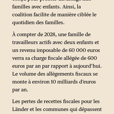
réforme, qui s’inspire
familles avec enfants. Ainsi, la
explicitement du modèle
coalition facilite de manière ciblée le
suédois, doit concerner à
quotidien des familles.
terme 2 % des cotisations
À compter de 2028, une famille de
versées, qui iront abonder un
travailleurs actifs avec deux enfants et
fonds d’État. Ces
un revenu imposable de 60 000 euros
investissements seront en
verra sa charge fiscale allégée de 600
partie financés par des
euros par an par rapport à aujourd’hui.
prélèvements sur les
Le volume des allègements fiscaux se
employeurs, qui pourraient
monte à environ 10 milliards d’euros
réclamer ailleurs des
par an.
allègements fiscaux. Par
ailleurs, les personnes
Les pertes de recettes fiscales pour les
relevant actuellement de
Länder et les communes qui dépassent