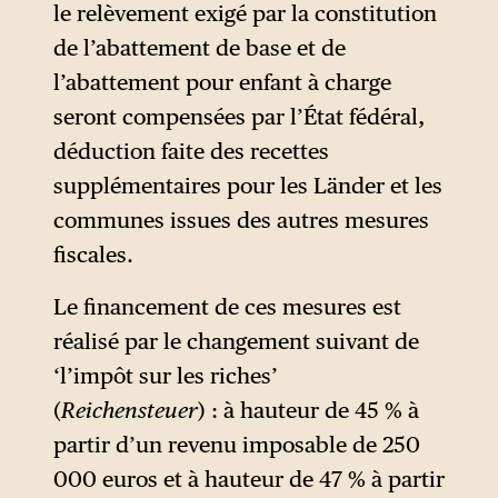
régimes spéciaux
le relèvement exigé par la constitution
(fonctionnaires,
de l’abattement de base et de
indépendants, députés)
l’abattement pour enfant à charge
devront cotiser au régime
seront compensées par l’État fédéral,
général. Enfin, la commission
déduction faite des recettes
recommande de revoir l’âge
supplémentaires pour les Länder et les
légal de départ, qui pourrait
communes issues des autres mesures
être fixé en fonction de
fiscales.
l’espérance de vie de chaque
Le financement de ces mesures est
classe d’âge à partir de
réalisé par le changement suivant de
2031
.
2
‘l’impôt sur les riches’
(
Reichensteuer
) : à hauteur de 45 % à
partir d’un revenu imposable de 250
000 euros et à hauteur de 47 % à partir