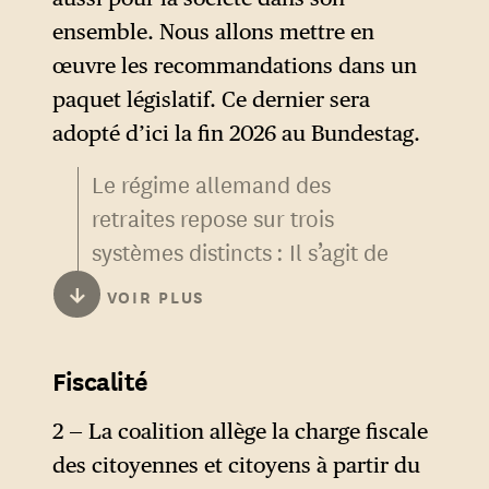
ensemble. Nous allons mettre en
œuvre les recommandations dans un
paquet législatif. Ce dernier sera
adopté d’ici la fin 2026 au Bundestag.
Le régime allemand des
retraites repose sur trois
systèmes distincts : Il s’agit de
la retraite de base ou
↓
VOIR PLUS
« assurance retraite légale »
(Gesetzliche
Fiscalité
Rentenversicherung), de
l’assurance retraite
2 — La coalition allège la charge fiscale
d’entreprise (Betriebliche
des citoyennes et citoyens à partir du
Rentenversicherung) et de la