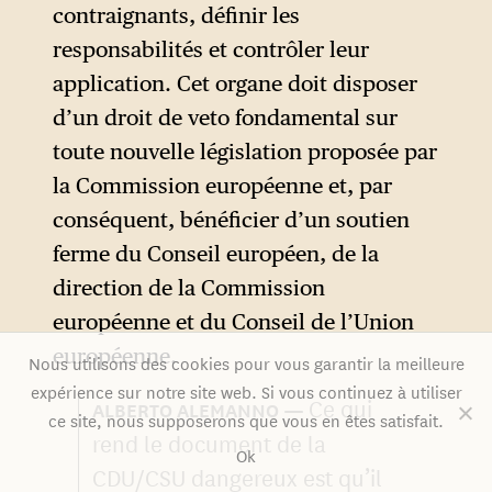
contraignants, définir les
responsabilités et contrôler leur
application. Cet organe doit disposer
d’un droit de veto fondamental sur
toute nouvelle législation proposée par
la Commission européenne et, par
conséquent, bénéficier d’un soutien
ferme du Conseil européen, de la
direction de la Commission
européenne et du Conseil de l’Union
européenne.
Nous utilisons des cookies pour vous garantir la meilleure
expérience sur notre site web. Si vous continuez à utiliser
Ce qui
ALBERTO ALEMANNO
ce site, nous supposerons que vous en êtes satisfait.
rend le document de la
Ok
CDU/CSU dangereux est qu’il