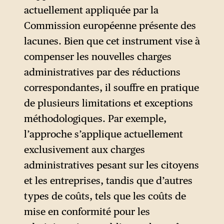
actuellement appliquée par la
Comme le suggèrent ces
Commission européenne présente des
recommandations, le
lacunes. Bien que cet instrument vise à
chancelier allemand Merz et
compenser les nouvelles charges
son parti politique — le
administratives par des réductions
membre le plus influent du
correspondantes, il souffre en pratique
Parti populaire européen au
de plusieurs limitations et exceptions
pouvoir — souhaitent
méthodologiques. Par exemple,
désormais aller plus loin dans
l’approche s’applique actuellement
la déréglementation en
exclusivement aux charges
préconisant des processus qui
administratives pesant sur les citoyens
iraient bien au-delà d’un
et les entreprises, tandis que d’autres
recours systématique aux
types de coûts, tels que les coûts de
législations omnibus.
mise en conformité pour les