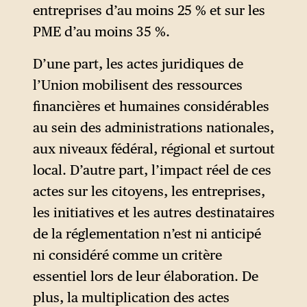
entreprises d’au moins 25 % et sur les
CDU/CSU — a conféré une
PME d’au moins 35 %.
autorité analytique
exceptionnelle à l’argument
D’une part, les actes juridiques de
selon lequel bon nombre des
l’Union mobilisent des ressources
problèmes de compétitivité de
financières et humaines considérables
l’Union découlent d’une
au sein des administrations nationales,
« réglementation incohérente
aux niveaux fédéral, régional et surtout
et restrictive ». La présidente
local. D’autre part, l’impact réel de ces
de la Commission, Ursula von
actes sur les citoyens, les entreprises,
der Leyen, a entamé son
les initiatives et les autres destinataires
deuxième mandat avec un
de la réglementation n’est ni anticipé
programme de simplification
ni considéré comme un critère
systématique et de réduction
essentiel lors de leur élaboration. De
délibérée de l’ambition
plus, la multiplication des actes