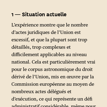
largement partagée dans les
structurels préconisés par
milieux politiques de droite et
Mario Draghi.
1 — Situation actuelle
de centre-droit à travers le
continent. Depuis le début de
L’expérience montre que le nombre
l’année 2023, dans un
d’actes juridiques de l’Union est
contexte de manifestations
excessif, et que la plupart sont trop
des agriculteurs et d’appels de
détaillés, trop complexes et
plus en plus pressants de la
difficilement applicables au niveau
part de certains dirigeants de
national. Cela est particulièrement vrai
l’Union en faveur d’une
pour le corpus astronomique du droit
« pause réglementaire », la
dérivé de l’Union, mis en œuvre par la
présidente de la Commission
Commission européenne au moyen de
européenne, Ursula von der
nombreux actes délégués et
Leyen, a pris ses distances par
d’exécution, ce qui représente un défi
rapport à la principale
administratif considérable, même pour