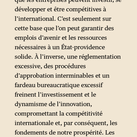
permet de présenter un
programme de
développer et être compétitives à
démantèlement substantiel
l’international. C’est seulement sur
comme une simple
cette base que l’on peut garantir des
« réduction de la
emplois d’avenir et les ressources
bureaucratie » tout en
nécessaires à un État-providence
proposant la plus grande
solide. À l’inverse, une réglementation
réforme réglementaire jamais
excessive, des procédures
connue en Europe.
d’approbation interminables et un
fardeau bureaucratique excessif
freinent l’investissement et le
dynamisme de l’innovation,
compromettant la compétitivité
internationale et, par conséquent, les
fondements de notre prospérité. Les