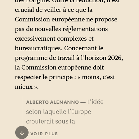
dès l’origine. Outre la réduction, il est
Prix Charlemagne à l’ancien
crucial de veiller à ce que la
président de la BCE la
Commission européenne ne propose
semaine dernière, le
pas de nouvelles réglementations
chancelier allemand Friedrich
excessivement complexes et
Merz avait été très clair sur le
bureaucratiques. Concernant le
fait que s’il partageait les
programme de travail à l’horizon 2026,
diagnostics du rapport, il
la Commission européenne doit
entendait bien que sa mise en
respecter le principe : « moins, c’est
œuvre soit alignée sur les
mieux ».
intérêts allemands,
L’idée
notamment en s’opposant à
ALBERTO ALEMANNO
selon laquelle l’Europe
tout nouvel emprunt commun
croulerait sous la
au niveau de l’Union pour
réglementation est désormais
répondre aux investissements
↓
VOIR PLUS