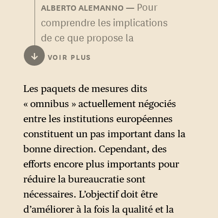
Pour
ALBERTO ALEMANNO
comprendre les implications
de ce que propose la
CDU/CSU, il faut distinguer la
↓
VOIR PLUS
simplification de la
dérégulation. La
Les paquets de mesures dits
simplification
(réduire les
« omnibus » actuellement négociés
charges administratives,
entre les institutions européennes
éliminer les obligations de
constituent un pas important dans la
déclaration redondantes,
bonne direction. Cependant, des
rationaliser les procédures)
efforts encore plus importants pour
est un exercice légitime et
réduire la bureaucratie sont
souvent nécessaire. Elle
nécessaires. L’objectif doit être
améliore la qualité de la
d’améliorer à la fois la qualité et la
réglementation sans en