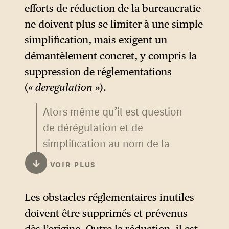
efforts de réduction de la bureaucratie
ne doivent plus se limiter à une simple
simplification, mais exigent un
démantèlement concret, y compris la
suppression de réglementations
(«
deregulation
»).
Alors même qu’il est question
de dérégulation et de
simplification au nom de la
compétitivité, le rapport
↓
VOIR PLUS
Draghi n’est pas mentionné
par le groupe CDU/CSU. À
Les obstacles réglementaires inutiles
l’occasion d’une
laudatio
doivent être supprimés et prévenus
prononcée pour la remise du