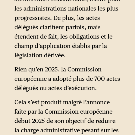
réalisation législative de son
les administrations nationales les plus
premier mandat : le Pacte vert
progressistes. De plus, les actes
européen. Ce revirement, qui
délégués clarifient parfois, mais
avait pu surprendre, l’avait
étendent de fait, les obligations et le
finalement aidée à obtenir un
champ d’application établis par la
second mandat.
législation dérivée.
Parallèlement, le
rapport
de
Rien qu’en 2025, la Commission
l’ancien président de la
européenne a adopté plus de 700 actes
Banque centrale européenne
délégués ou actes d’exécution.
Mario Draghi sur l’état de
Cela s’est produit malgré l’annonce
l’économie de l’Union
faite par la Commission européenne
commandé par Ursula von der
début 2025 de son objectif de réduire
Leyen — même s’il n’est pas
la charge administrative pesant sur les
cité ici explicitement par la