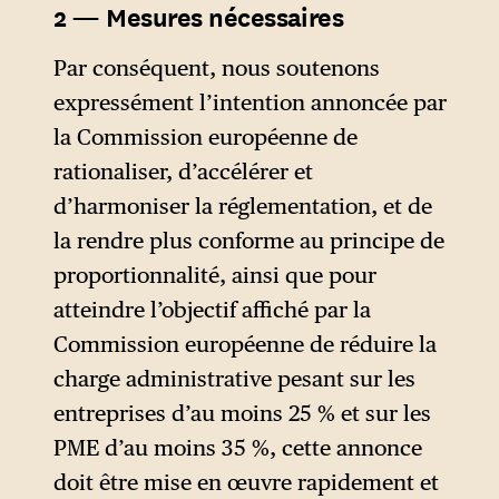
2 — Mesures nécessaires
reportées ou restreintes ; et la
législation numérique a en
Par conséquent, nous soutenons
partie été remise en question,
expressément l’intention annoncée par
avec le risque de démanteler
la Commission européenne de
les normes mêmes qui ont fait
rationaliser, d’accélérer et
de l’Europe la référence
d’harmoniser la réglementation, et de
mondiale en matière de
la rendre plus conforme au principe de
gouvernance numérique. Si
proportionnalité, ainsi que pour
chaque mesure est présentée
atteindre l’objectif affiché par la
comme un allègement des
Commission européenne de réduire la
charges, ensemble, elles
charge administrative pesant sur les
constituent pourtant un recul
entreprises d’au moins 25 % et sur les
des normes
PME d’au moins 35 %, cette annonce
environnementales, sociales,
doit être mise en œuvre rapidement et