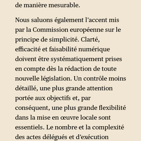
de responsabilité des
de manière mesurable.
entreprises et numériques
Nous saluons également l’accent mis
que l’Europe a mis deux
par la Commission européenne sur le
décennies à construire. La
principe de simplicité. Clarté,
méthode par laquelle ce recul
efficacité et faisabilité numérique
a été mis en œuvre est aussi
doivent être systématiquement prises
significative que son contenu.
en compte dès la rédaction de toute
Elle s’est appuyée sur un
nouvelle législation. Un contrôle moins
mécanisme législatif
détaillé, une plus grande attention
controversé et opaque : le
portée aux objectifs et, par
projet de loi omnibus. En
conséquent, une plus grande flexibilité
regroupant de nombreuses
dans la mise en œuvre locale sont
mesures sans rapport entre
essentiels. Le nombre et la complexité
elles au sein d’un seul et
des actes délégués et d’exécution
même texte législatif