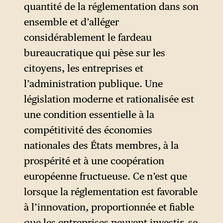
quantité de la réglementation dans son
diminuer l’ambition ni la
ensemble et d’alléger
portée. Par contraste, la
considérablement le fardeau
dérégulation
(ou
bureaucratique qui pèse sur les
déréglementation
) affaiblit ou
citoyens, les entreprises et
supprime des règles de fond :
l’administration publique. Une
elle abaisse les normes, réduit
législation moderne et rationalisée est
les obligations et restreint la
une condition essentielle à la
capacité de l’État à réguler le
compétitivité des économies
comportement du marché.
nationales des États membres, à la
Les deux sont couramment
prospérité et à une coopération
confondues dans le discours
européenne fructueuse. Ce n’est que
politique, y compris dans le
lorsque la réglementation est favorable
présent texte. Cette confusion
à l’innovation, proportionnée et fiable
que les entreprises peuvent investir, se