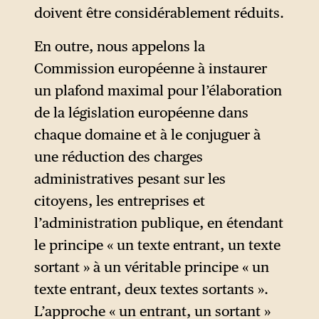
doivent être considérablement réduits.
tentaculaire, ces réformes
sont adoptées en procédure
En outre, nous appelons la
accélérée, avec peu ou pas de
Commission européenne à instaurer
consultation publique. Or si
un plafond maximal pour l’élaboration
certaines de ces mesures
de la législation européenne dans
constituent une véritable
chaque domaine et à le conjuguer à
simplification, d’autres
une réduction des charges
relèvent purement et
administratives pesant sur les
simplement de la
citoyens, les entreprises et
déréglementation. Le
l’administration publique, en étendant
mécanisme de la loi omnibus
le principe « un texte entrant, un texte
rend difficile leur distinction,
sortant » à un véritable principe « un
ce qui fait peut-être partie du
texte entrant, deux textes sortants ».
but recherché.
L’approche « un entrant, un sortant »