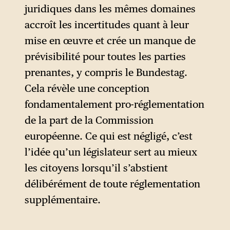
réglementaire de l’Union
juridiques dans les mêmes domaines
présentée comme une
accroît les incertitudes quant à leur
réponse aux préoccupations
mise en œuvre et crée un manque de
des entreprises et des États
prévisibilité pour toutes les parties
membres. Les résultats ont
prenantes, y compris le Bundestag.
été radicaux : les règles en
Cela révèle une conception
matière de durabilité des
fondamentalement pro-réglementation
entreprises et de diligence
de la part de la Commission
raisonnable ont été affaiblies ;
européenne. Ce qui est négligé, c’est
les délais relatifs à la vente de
l’idée qu’un législateur sert au mieux
véhicule à moteurs
les citoyens lorsqu’il s’abstient
thermiques ont été rallongés ;
délibérément de toute réglementation
les règles relatives à la
supplémentaire.
restauration de la nature et à
la déforestation ont été