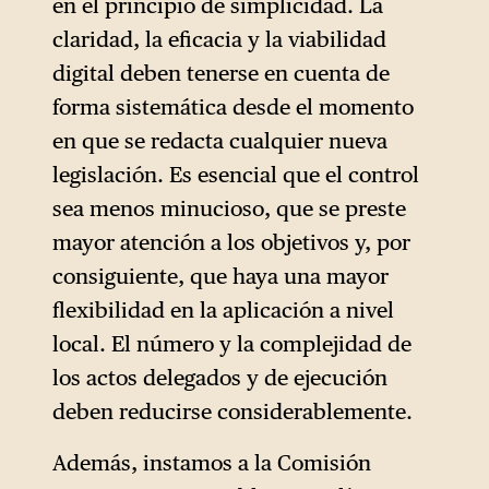
en el principio de simplicidad. La
retroceso es tan significativo
claridad, la eficacia y la viabilidad
como su contenido. Se ha
digital deben tenerse en cuenta de
basado en un mecanismo
forma sistemática desde el momento
legislativo controvertido y
en que se redacta cualquier nueva
opaco: el proyecto de ley
legislación. Es esencial que el control
ómnibus. Al agrupar
sea menos minucioso, que se preste
numerosas medidas sin
mayor atención a los objetivos y, por
relación entre sí en un único y
consiguiente, que haya una mayor
extenso texto legislativo,
flexibilidad en la aplicación a nivel
estas reformas se aprueban
local. El número y la complejidad de
por vía rápida, con poca o
los actos delegados y de ejecución
ninguna consulta pública. Sin
deben reducirse considerablemente.
embargo, si bien algunas de
estas medidas suponen una
Además, instamos a la Comisión