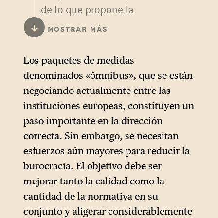
de lo que propone la
CDU/CSU, hay que distinguir
↓
MOSTRAR MÁS
entre simplificación y
desregulación. La
Los paquetes de medidas
simplificación
(reducir las
denominados «ómnibus», que se están
cargas administrativas,
negociando actualmente entre las
eliminar las obligaciones de
instituciones europeas, constituyen un
declaración redundantes,
paso importante en la dirección
racionalizar los
correcta. Sin embargo, se necesitan
procedimientos) es un
esfuerzos aún mayores para reducir la
ejercicio legítimo y a menudo
burocracia. El objetivo debe ser
necesario. Mejora la calidad
mejorar tanto la calidad como la
de la normativa sin mermar
cantidad de la normativa en su
su ambición ni su alcance. Por
conjunto y aligerar considerablemente