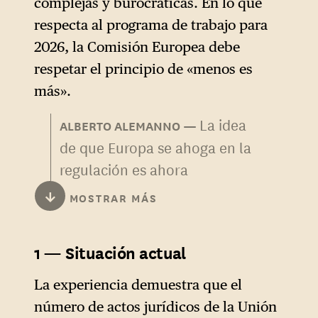
complejas y burocráticas. En lo que
alemán Friedrich Merz dejó
respecta al programa de trabajo para
muy claro que, si bien
2026, la Comisión Europea debe
compartía los diagnósticos
respetar el principio de «menos es
del informe, tenía la firme
más».
intención de que su aplicación
La idea
se ajustara a los intereses
ALBERTO ALEMANNO
de que Europa se ahoga en la
alemanes, en particular
regulación es ahora
oponiéndose a cualquier
ampliamente compartida en
nuevo empréstito común a
↓
MOSTRAR MÁS
los círculos políticos de
nivel de la Unión para
derecha y de centro-derecha
financiar las inversiones
1 — Situación actual
de todo el continente. Desde
estructurales recomendadas
principios de 2023, en un
por Mario Draghi.
La experiencia demuestra que el
contexto de manifestaciones
número de actos jurídicos de la Unión