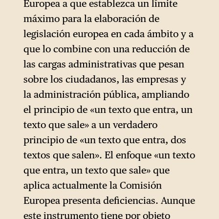
verdadera simplificación,
Europea a que establezca un límite
otras son, pura y
máximo para la elaboración de
simplemente, desregulación.
legislación europea en cada ámbito y a
El mecanismo de la ley
que lo combine con una reducción de
ómnibus dificulta su
las cargas administrativas que pesan
distinción, lo que quizá forme
sobre los ciudadanos, las empresas y
parte del objetivo.
la administración pública, ampliando
el principio de «un texto que entra, un
Como sugieren estas
texto que sale» a un verdadero
recomendaciones, el canciller
principio de «un texto que entra, dos
alemán Merz y su partido
textos que salen». El enfoque «un texto
político —el miembro más
que entra, un texto que sale» que
influyente del Partido Popular
aplica actualmente la Comisión
Europeo, actualmente en el
Europea presenta deficiencias. Aunque
poder— desean ahora ir más
este instrumento tiene por objeto