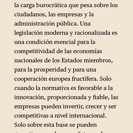
el contrario, la
desregulación
la carga burocrática que pesa sobre los
debilita o suprime normas de
ciudadanos, las empresas y la
fondo: rebaja los estándares,
administración pública. Una
reduce las obligaciones y
legislación moderna y racionalizada es
restringe la capacidad del
una condición esencial para la
Estado para regular el
competitividad de las economías
comportamiento del
nacionales de los Estados miembros,
mercado.
para la prosperidad y para una
Ambos conceptos se
cooperación europea fructífera. Solo
confunden a menudo en el
cuando la normativa es favorable a la
discurso político, incluso en el
innovación, proporcionada y fiable, las
presente texto. Esta confusión
empresas pueden invertir, crecer y ser
permite presentar un
competitivas a nivel internacional.
programa de
Solo sobre esta base se pueden