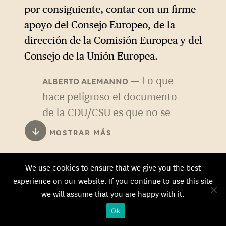
por consiguiente, contar con un firme
apoyo del Consejo Europeo, de la
dirección de la Comisión Europea y del
Consejo de la Unión Europea.
Lo que
ALBERTO ALEMANNO
hace peligroso el documento
de la CDU/CSU es que no se
limita a la «reducción
↓
MOSTRAR MÁS
sostenible de la burocracia»
que se menciona sobriamente
Por otra parte, cada dirección general
We use cookies to ensure that we give you the best
en su título. Si se analiza más
debe asumir también, a nivel
experience on our website. If you continue to use this site
detenidamente, va mucho
we will assume that you are happy with it.
descentralizado, la responsabilidad de
más allá de una simple
la carga administrativa que genera y
Ok
revisión normativa puntual