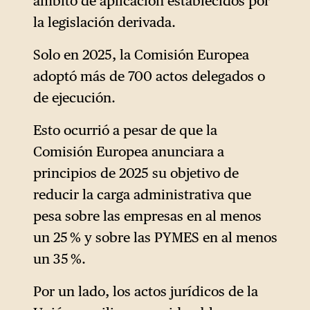
ámbito de aplicación establecidos por
Al mismo tiempo, el
informe
la legislación derivada.
del expresidente del Banco
Central Europeo, Mario
Solo en 2025, la Comisión Europea
Draghi, sobre el estado de la
adoptó más de 700 actos delegados o
economía de la Unión,
de ejecución.
encargado por Ursula von der
Esto ocurrió a pesar de que la
Leyen —aunque la CDU/CSU
Comisión Europea anunciara a
no lo cite aquí explícitamente
principios de 2025 su objetivo de
— ha conferido una autoridad
reducir la carga administrativa que
analítica excepcional al
pesa sobre las empresas en al menos
argumento de que muchos de
un 25 % y sobre las PYMES en al menos
los problemas de
un 35 %.
competitividad de la Unión se
derivan de una «regulación
Por un lado, los actos jurídicos de la
incoherente y restrictiva». La