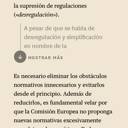
la supresión de regulaciones
(«
desregulación
»).
A pesar de que se habla de
desregulación y simplificación
en nombre de la
competitividad, el grupo
↓
MOSTRAR MÁS
CDU/CSU no hace mención
alguna al informe Draghi. Con
Es necesario eliminar los obstáculos
motivo del discurso
de
normativos innecesarios y evitarlos
homenaje
pronunciado con
desde el principio. Además de
motivo de la entrega del
reducirlos, es fundamental velar por
Premio Carlomagno al
que la Comisión Europea no proponga
expresidente del BCE la
nuevas normativas excesivamente
semana pasada, el canciller