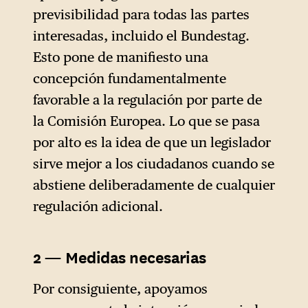
materia de sostenibilidad
previsibilidad para todas las partes
empresarial y de diligencia
interesadas, incluido el Bundestag.
debida; se han ampliado los
Esto pone de manifiesto una
plazos relativos a la venta de
concepción fundamentalmente
vehículos con motores de
favorable a la regulación por parte de
combustión; se han aplazado
la Comisión Europea. Lo que se pasa
o restringido las normas
por alto es la idea de que un legislador
relativas a la restauración de
sirve mejor a los ciudadanos cuando se
la naturaleza y la
abstiene deliberadamente de cualquier
deforestación; y se ha
regulación adicional.
cuestionado en parte la
legislación digital, con el
2 — Medidas necesarias
riesgo de desmantelar las
mismas normas que han
Por consiguiente, apoyamos
convertido a Europa en la