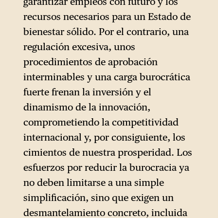
desmantelamiento sustancial
garantizar empleos con futuro y los
como una simple «reducción
recursos necesarios para un Estado de
de la burocracia», al tiempo
bienestar sólido. Por el contrario, una
que se propone la mayor
regulación excesiva, unos
reforma normativa jamás vista
procedimientos de aprobación
en Europa.
interminables y una carga burocrática
fuerte frenan la inversión y el
dinamismo de la innovación,
comprometiendo la competitividad
internacional y, por consiguiente, los
cimientos de nuestra prosperidad. Los
esfuerzos por reducir la burocracia ya
no deben limitarse a una simple
simplificación, sino que exigen un
desmantelamiento concreto, incluida