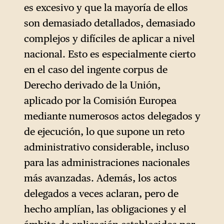
de agricultores y de llamados
es excesivo y que la mayoría de ellos
cada vez más insistentes por
son demasiado detallados, demasiado
parte de algunos dirigentes de
complejos y difíciles de aplicar a nivel
la Unión a favor de una
nacional. Esto es especialmente cierto
«pausa regulatoria», la
en el caso del ingente corpus de
presidenta de la Comisión
Derecho derivado de la Unión,
Europea, Ursula von der
aplicado por la Comisión Europea
Leyen, se ha distanciado del
mediante numerosos actos delegados y
principal logro legislativo de
de ejecución, lo que supone un reto
su primer mandato: el Pacto
administrativo considerable, incluso
Verde Europeo. Este giro, que
para las administraciones nacionales
pudo sorprender, le ayudó
más avanzadas. Además, los actos
finalmente a conseguir un
delegados a veces aclaran, pero de
segundo mandato.
hecho amplían, las obligaciones y el