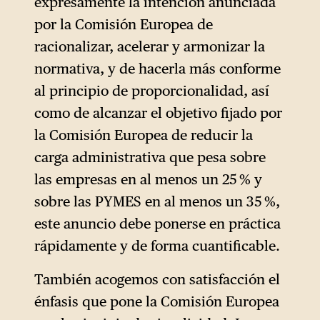
expresamente la intención anunciada
referencia mundial en materia
por la Comisión Europea de
de gobernanza digital. Si bien
racionalizar, acelerar y armonizar la
cada medida se presenta
normativa, y de hacerla más conforme
como una reducción de las
al principio de proporcionalidad, así
cargas, en conjunto
como de alcanzar el objetivo fijado por
constituyen, sin embargo, un
la Comisión Europea de reducir la
retroceso en las normas
carga administrativa que pesa sobre
medioambientales, sociales,
las empresas en al menos un 25 % y
de responsabilidad
sobre las PYMES en al menos un 35 %,
empresarial y digitales que
este anuncio debe ponerse en práctica
Europa ha tardado dos
rápidamente y de forma cuantificable.
décadas en construir. El
También acogemos con satisfacción el
método mediante el cual se
énfasis que pone la Comisión Europea
ha llevado a cabo este