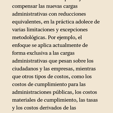
allá en la desregulación,
compensar las nuevas cargas
abogando por procesos que
administrativas con reducciones
irían mucho más allá del
equivalentes, en la práctica adolece de
recurso sistemático a las leyes
varias limitaciones y excepciones
ómnibus.
metodológicas. Por ejemplo, el
enfoque se aplica actualmente de
forma exclusiva a las cargas
administrativas que pesan sobre los
ciudadanos y las empresas, mientras
que otros tipos de costos, como los
costos de cumplimiento para las
administraciones públicas, los costos
materiales de cumplimiento, las tasas
y los costos derivados de las