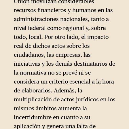
Unión movilizan considerables
presidenta de la Comisión,
recursos financieros y humanos en las
Ursula von der Leyen, inició
administraciones nacionales, tanto a
su segundo mandato con un
nivel federal como regional y, sobre
programa de simplificación
todo, local. Por otro lado, el impacto
sistemática y de reducción
real de dichos actos sobre los
deliberada de la ambición
ciudadanos, las empresas, las
regulatoria de la Unión,
iniciativas y los demás destinatarios de
presentado como una
la normativa no se prevé ni se
respuesta a las
considera un criterio esencial a la hora
preocupaciones de las
de elaborarlos. Además, la
empresas y los Estados
multiplicación de actos jurídicos en los
miembros. Los resultados han
mismos ámbitos aumenta la
sido radicales: se han
incertidumbre en cuanto a su
debilitado las normas en
aplicación y genera una falta de