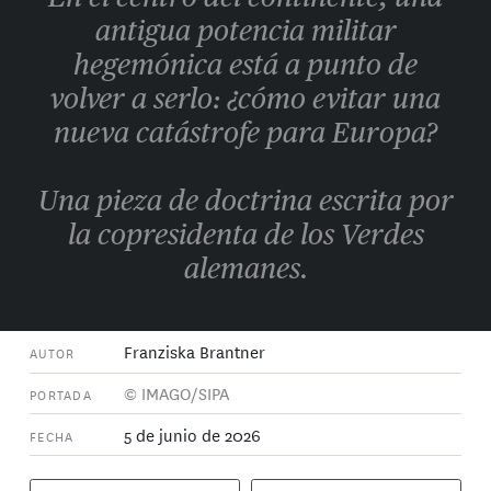
antigua potencia militar
hegemónica está a punto de
volver a serlo: ¿cómo evitar una
nueva catástrofe para Europa?
Una pieza de doctrina escrita por
la copresidenta de los Verdes
alemanes.
Franziska Brantner
AUTOR
© IMAGO/SIPA
PORTADA
5 de junio de 2026
FECHA