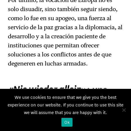
solo disuadir, sino también seguir siendo,
como lo fue en su apogeo, una fuerza al
servicio de la paz gracias a la diplomacia, al
desarrollo y a la creación paciente de
instituciones que permitan ofrecer
soluciones a los conflictos antes de que
degeneren en luchas armadas.
«Nie wieder allein
»: una
estrategia para Alemania
We use cookies to ensure that we give you the best
experience on our website. If you continue to use this site
we will assume that you are happy with it.
En un reciente artículo de opinión
publicado con motivo del 81.º aniversario
Ok