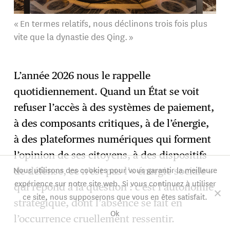
« En termes relatifs, nous déclinons trois fois plus
vite que la dynastie des Qing. »
L’année 2026 nous le rappelle
quotidiennement. Quand un État se voit
refuser l’accès à des systèmes de paiement,
à des composants critiques, à de l’énergie,
à des plateformes numériques qui forment
l’opinion de ses citoyens, à des dispositifs
Nous utilisons des cookies pour vous garantir la meilleure
de défense, ce n’est pas l’« énergie sociale »
expérience sur notre site web. Si vous continuez à utiliser
qui répond à la question : c’est l’autonomie
ce site, nous supposerons que vous en êtes satisfait.
stratégique, dont l’absence se fait en
Ok
l’occurrence cruellement ressentir.