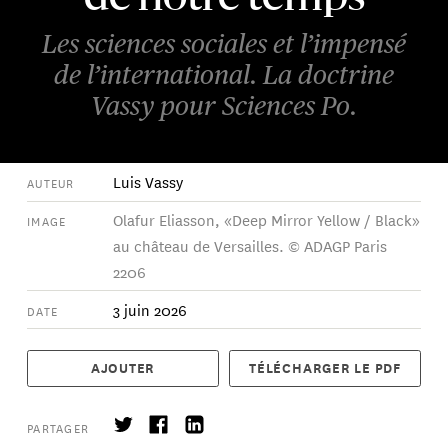
Les sciences sociales et l’impensé
de l’international. La doctrine
Vassy pour Sciences Po.
Luis Vassy
AUTEUR
Olafur Eliasson, «Deep Mirror Yellow / Black»
IMAGE
au château de Versailles. © ADAGP Paris
2206
3 juin 2026
DATE
AJOUTER
TÉLÉCHARGER LE PDF
PARTAGER