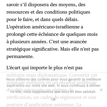
savoir s’il disposera des moyens, des
ressources et des conditions politiques
pour le faire, et dans quels délais.
L’opération américano-israélienne a
prolongé cette échéance de quelques mois
à plusieurs années. C’est une avancée
stratégique significative. Mais elle n’est pas
permanente.
L’écart qui importe le plus n’est pas
militaire mais diplomatique. Convertir cet
Nous utilisons des cookies pour vous garantir la meilleure
avantage militaire en un résultat politique
expérience sur notre site web. Si vous continuez à utiliser
durable nécessite un régime de
ce site, nous supposerons que vous en êtes satisfait.
vérification, un cadre de règlement et une
Ok
posture d’application soutenue. La