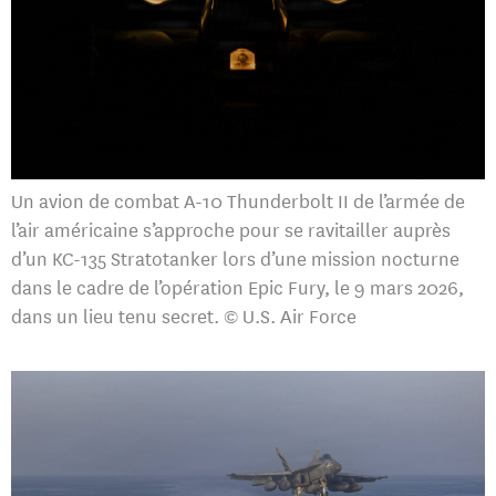
Un avion de combat A-10 Thunderbolt II de l’armée de
l’air américaine s’approche pour se ravitailler auprès
d’un KC-135 Stratotanker lors d’une mission nocturne
dans le cadre de l’opération Epic Fury, le 9 mars 2026,
dans un lieu tenu secret. © U.S. Air Force