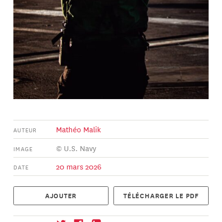
Mathéo Malik
AUTEUR
© U.S. Navy
IMAGE
20 mars 2026
DATE
AJOUTER
TÉLÉCHARGER LE PDF