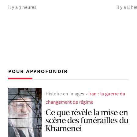
il y a 3 heures
il y a 8 h
POUR APPROFONDIR
Histoire en images
Iran : la guerre du
changement de régime
Ce que révèle la mise en
scène des funérailles du
Khamenei