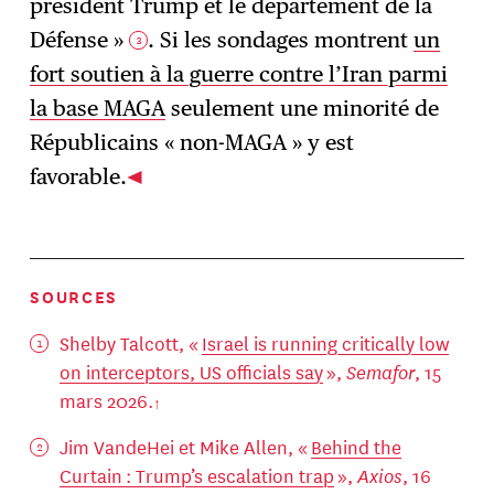
président Trump et le département de la
Défense »
. Si les sondages montrent
un
3
fort soutien à la guerre contre l’Iran parmi
la base MAGA
seulement une minorité de
Républicains « non-MAGA » y est
favorable.
SOURCES
Shelby Talcott, «
Israel is running critically low
on interceptors, US officials say
»,
Semafor
, 15
mars 2026.
Jim VandeHei et Mike Allen, «
Behind the
Curtain : Trump’s escalation trap
»,
Axios
, 16