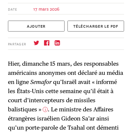
17 mars 2026
DATE
AJOUTER
TÉLÉCHARGER LE PDF
PARTAGER
Hier, dimanche 15 mars, des responsables
américains anonymes ont déclaré au média
S'abonner
→
en ligne
Semafor
qu’Israël avait « informé
les États-Unis cette semaine qu’il était à
court d’intercepteurs de missiles
balistiques »
. Le ministre des Affaires
1
étrangères israélien Gideon Sa’ar ainsi
qu’un porte-parole de Tsahal ont démenti