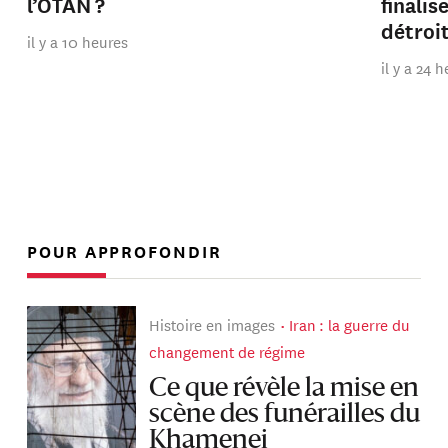
l’OTAN ?
finalis
détroi
il y a 10 heures
il y a 24 
POUR APPROFONDIR
Histoire en images
Iran : la guerre du
changement de régime
Ce que révèle la mise en
scène des funérailles du
Khamenei