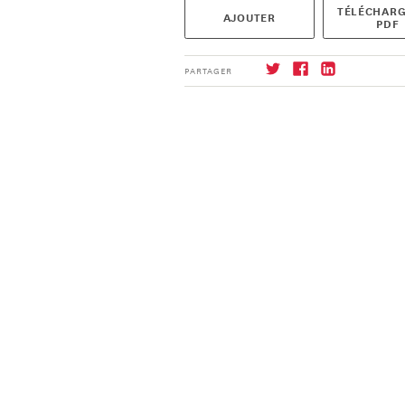
TÉLÉCHARG
AJOUTER
PDF
PARTAGER
S'abonner
→