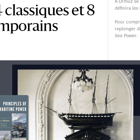
À Ormuz se 
définira les
 classiques et 8
Pour compre
emporains
replonger da
Sea Power
.