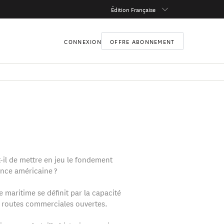
Édition Française
CONNEXION
OFFRE ABONNEMENT
-il de mettre en jeu le fondement
ance américaine ?
 maritime se définit par la capacité
s routes commerciales ouvertes.