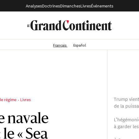
Analyses
Doctrines
Dimanches
Livres
Événements
Français
Español
Trump vient
de régime
Livres
de la puiss
e navale
L’hégémonie
à garder le
 le « Sea