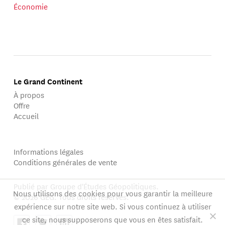
Économie
Le Grand Continent
À propos
Offre
Accueil
Informations légales
Conditions générales de vente
Publié par Groupe d'Études Géopolitiques.
Nous utilisons des cookies pour vous garantir la meilleure
© 2026 GEG. Tous droits réservés.
expérience sur notre site web. Si vous continuez à utiliser
ce site, nous supposerons que vous en êtes satisfait.