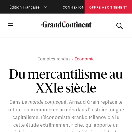
Édition Française
CONNEXION
OFFRE ABONNEMENT
Comptes-rendus
Économie
Du mercantilisme au
XXIe siècle
Dans
Le monde confisqué
, Arnaud Orain replace le
retour du « commerce armé » dans l’histoire longue
capitalisme. L’économiste Branko Milanovic a lu
cette étude extrêmement riche, qui apporte un