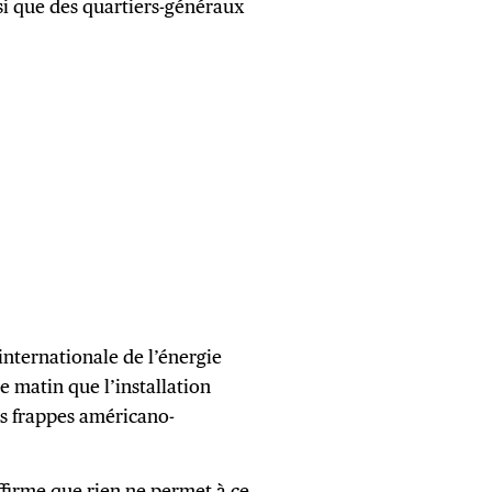
si que des quartiers-généraux
internationale de l’énergie
 matin que l’installation
es frappes américano-
affirme que rien ne permet à ce