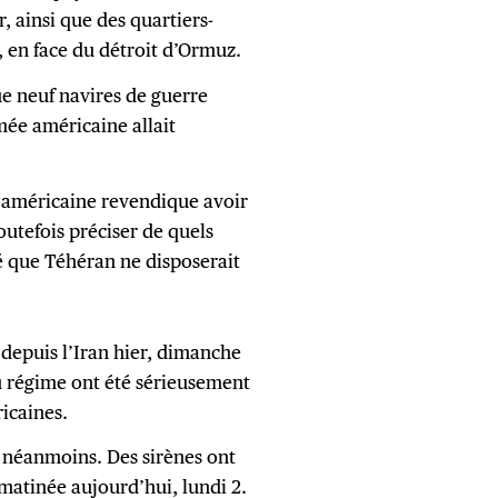
 ainsi que des quartiers-
 en face du détroit d’Ormuz.
e neuf navires de guerre
rmée américaine allait
e américaine revendique avoir
outefois préciser de quels
né que Téhéran ne disposerait
depuis l’Iran hier, dimanche
du régime ont été sérieusement
icaines.
t néanmoins. Des sirènes ont
 matinée aujourd’hui, lundi 2.