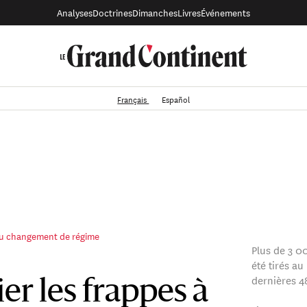
Analyses
Doctrines
Dimanches
Livres
Événements
Français
Español
 du changement de régime
Plus de 3 0
été tirés a
dernières 4
r les frappes à