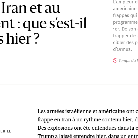
L’ampleur d
Iran et au
américaine 
frappes qui 
 : que s’est-il
programme n
1er. De son
frapper des
 hier ?
cibler des p
d’Ormuz.
Temps de l
Les armées israélienne et américaine ont
frappe en Iran à un rythme soutenu hier, da
Des explosions ont été entendues dans la c
ER LE
Trump a laissé entendre hier, dans un entr