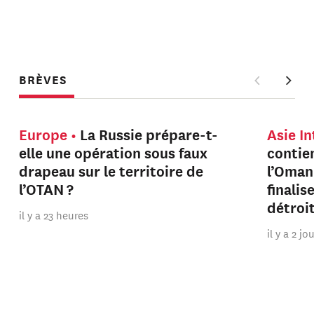
BRÈVES
Europe
La Russie prépare-t-
Asie I
elle une opération sous faux
contien
drapeau sur le territoire de
l’Oman
l’OTAN ?
finalis
détroi
il y a 23 heures
il y a 2 jo