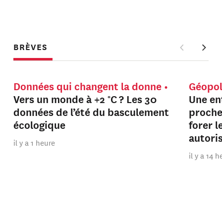
BRÈVES
Données qui changent la donne
Géopol
Vers un monde à +2 °C ? Les 30
Une en
données de l’été du basculement
proche
écologique
forer 
autori
il y a 1 heure
il y a 14 