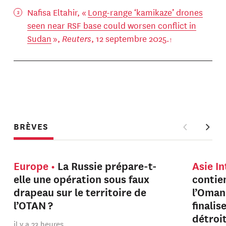
Nafisa Eltahir, «
Long-range ‘kamikaze’ drones
seen near RSF base could worsen conflict in
Sudan
»,
Reuters
, 12 septembre 2025.
BRÈVES
Europe
La Russie prépare-t-
Asie I
elle une opération sous faux
contien
drapeau sur le territoire de
l’Oman
l’OTAN ?
finalis
détroi
il y a 23 heures