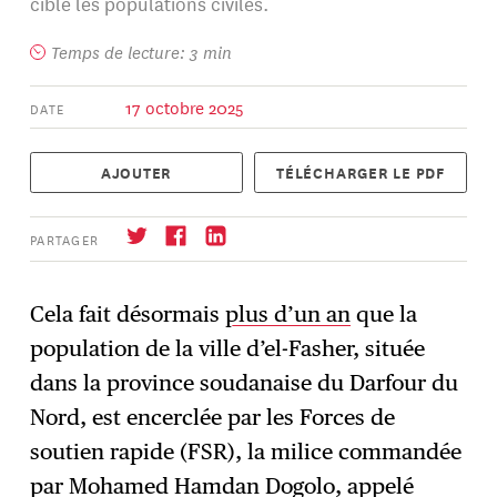
cible les populations civiles.
Temps de lecture: 3 min
17 octobre 2025
DATE
AJOUTER
TÉLÉCHARGER LE PDF
PARTAGER
Cela fait désormais
plus d’un an
que la
population de la ville d’el-Fasher, située
S'abonner
→
dans la province soudanaise du Darfour du
Nord, est encerclée par les Forces de
soutien rapide (FSR), la milice commandée
par Mohamed Hamdan Dogolo, appelé