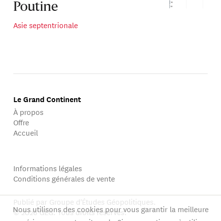
Poutine
Asie septentrionale
Le Grand Continent
À propos
Offre
Accueil
Informations légales
Conditions générales de vente
Publié par Groupe d'Études Géopolitiques.
Nous utilisons des cookies pour vous garantir la meilleure
© 2026 GEG. Tous droits réservés.