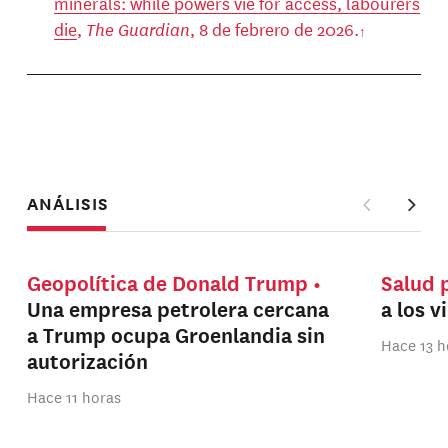
minerals: while powers vie for access, labourers
die
,
The Guardian
, 8 de febrero de 2026.
ANÁLISIS
Geopolítica de Donald Trump
Salud 
Una empresa petrolera cercana
a los v
a Trump ocupa Groenlandia sin
Hace 13 h
autorización
Hace 11 horas