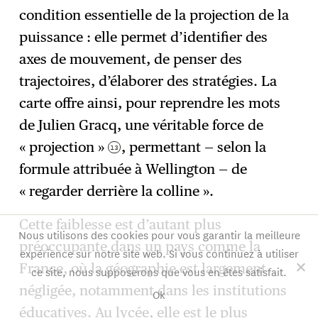
condition essentielle de la projection de la
puissance : elle permet d’identifier des
axes de mouvement, de penser des
trajectoires, d’élaborer des stratégies. La
carte offre ainsi, pour reprendre les mots
de Julien Gracq, une véritable force de
« projection »
, permettant — selon la
13
formule attribuée à Wellington — de
« regarder derrière la colline ».
Cette faiblesse est d’autant plus
Nous utilisons des cookies pour vous garantir la meilleure
préoccupante dans un pays comme la
expérience sur notre site web. Si vous continuez à utiliser
France, où la géographie est largement
ce site, nous supposerons que vous en êtes satisfait.
négligée, notamment dans les institutions
Ok
éducatives. Au lycée, elle est le plus