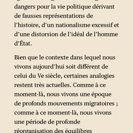
ces deux cités sont toutefois
dangers pour la vie politique dérivant
mêlées de manière
de fausses représentations de
indiscernable dans le cours de
l’histoire, d’un nationalisme excessif et
l’histoire, jusqu’à la fin des
d’une distorsion de l’idéal de l’homme
temps. Pour les besoins de sa
d’État.
démonstration — et pour ne
Bien que le contexte dans lequel nous
pas paraître faire trop peu de
vivons aujourd’hui soit différent de
cas de l’autonomie nécessaire
celui du Ve siècle, certaines analogies
des cités temporelles — Léon
restent très actuelles. Comme à ce
XIV minore ici quelque peu
moment-là, nous vivons une époque
l’opposition entre les deux
de profonds mouvements migratoires ;
cités, alors qu’Augustin se
comme à ce moment-là, nous vivons
montre parfois plus tranché
une période de profonde
dans le cours de son traité : la
réorganisation des équilibres