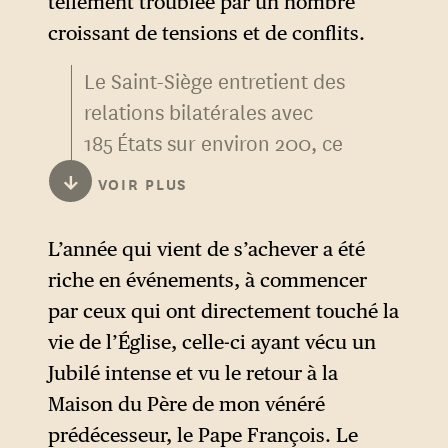
tellement troublée par un nombre
croissant de tensions et de conflits.
Le Saint-Siège entretient des
relations bilatérales avec
185 États sur environ 200, ce
qui le dote d’un des plus
↓
VOIR PLUS
vastes réseaux diplomatiques
au monde. Léon XIV salue ici
L’année qui vient de s’achever a été
les nouveaux représentants
riche en événements, à commencer
de trois États qui ont décidé
par ceux qui ont directement touché la
d’ouvrir ou d’agrandir des
vie de l’Église, celle-ci ayant vécu un
bureaux de mission à Rome,
Jubilé intense et vu le retour à la
le Kazakhstan, le Burundi et le
Maison du Père de mon vénéré
Bélarus. Toutes ces
prédécesseur, le Pape François. Le