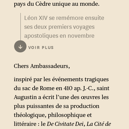
pays du Cèdre unique au monde.
retour reçu en grande pompe
Léon XIV se remémore ensuite
en octobre 2025, dans sa
ses deux premiers voyages
résidence du Quirinal, l’ancien
apostoliques en novembre
palais d’été des papes
dernier, en Turquie, pour
confisqué par le royaume
↓
VOIR PLUS
commémorer le 1700e
d’Italie lors de la prise de
anniversaire du concile de
Rome en 1870.
Chers Ambassadeurs,
Nicée, le premier concile
Enfin, la mention d’une
œcuménique du monde
inspiré par les événements tragiques
installation agrivoltaïque au
chrétien, et au Liban, en signe
du sac de Rome en 410 ap. J.-C., saint
Vatican — comme celle d’une
de proximité avec son peuple
Augustin a écrit l’une des œuvres les
« ferme durable » dans sa
éprouvé par la crise
plus puissantes de sa production
résidence privée de
économique.
théologique, philosophique et
Castelgandolfo — permet à
littéraire : le
De Civitate Dei
,
La Cité de