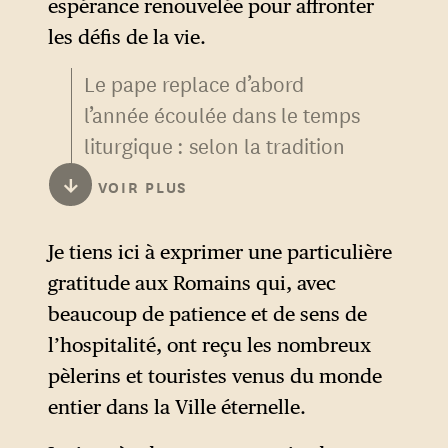
espérance renouvelée pour affronter
les défis de la vie.
Le pape replace d’abord
l’année écoulée dans le temps
liturgique : selon la tradition
des années jubilaires,
↓
VOIR PLUS
remontant au XIVe siècle,
2025 a en effet été, comme
Je tiens ici à exprimer une particulière
tous les 25 ans, une Année
gratitude aux Romains qui, avec
sainte au cours de laquelle les
beaucoup de patience et de sens de
pèlerinages à Rome sont
l’hospitalité, ont reçu les nombreux
spécialement encouragés afin
pèlerins et touristes venus du monde
de témoigner de la
entier dans la Ville éternelle.
miséricorde divine : les