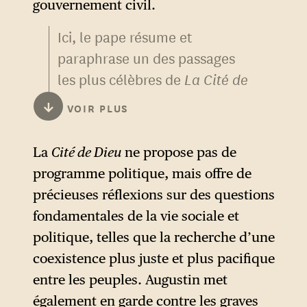
gouvernement civil.
Ici, le pape résume et
paraphrase un des passages
les plus célèbres de
La Cité de
Dieu
, au livre XIV : « Deux
↓
VOIR PLUS
amours ont bâti deux cités :
l’amour de soi jusqu’au mépris
La
Cité de Dieu
ne propose pas de
de Dieu, la cité terrestre ;
programme politique, mais offre de
l’amour de Dieu jusqu’au
précieuses réflexions sur des questions
mépris de soi, la cité de Dieu.
fondamentales de la vie sociale et
[…]. L’une demande sa gloire
politique, telles que la recherche d’une
aux hommes, l’autre met sa
coexistence plus juste et plus pacifique
gloire la plus chère en Dieu ».
entre les peuples. Augustin met
Ontologiquement opposées,
également en garde contre les graves