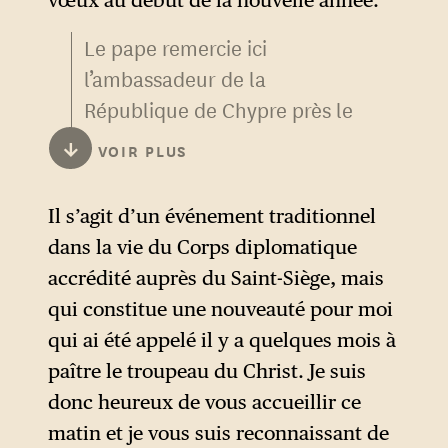
vœux au début de la nouvelle année.
Le pape remercie ici
l’ambassadeur de la
République de Chypre près le
Saint-Siège, George Poulides
↓
VOIR PLUS
qui, en tant que doyen du
corps diplomatique, comme
Il s’agit d’un événement traditionnel
le veut la tradition, a présenté
dans la vie du Corps diplomatique
les vœux de tous les
accrédité auprès du Saint-Siège, mais
ambassadeurs au Pape. Il est
qui constitue une nouveauté pour moi
en effet ambassadeur de
qui ai été appelé il y a quelques mois à
Chypre depuis près de 23 ans,
paître le troupeau du Christ. Je suis
accrédité en 2003 sous le
donc heureux de vous accueillir ce
pontificat de Jean-Paul II. Il
matin et je vous suis reconnaissant de