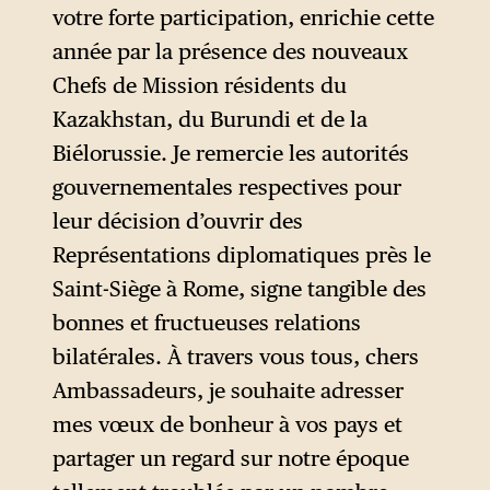
est à noter que dans de
votre forte participation, enrichie cette
nombreux pays, y compris la
année par la présence des nouveaux
France, le doyen du corps
Chefs de Mission résidents du
diplomatique est toujours
ex
Kazakhstan, du Burundi et de la
officio
le nonce apostolique,
Biélorussie. Je remercie les autorités
ambassadeur du Saint-Siège.
gouvernementales respectives pour
leur décision d’ouvrir des
Représentations diplomatiques près le
Saint-Siège à Rome, signe tangible des
bonnes et fructueuses relations
bilatérales. À travers vous tous, chers
Ambassadeurs, je souhaite adresser
mes vœux de bonheur à vos pays et
partager un regard sur notre époque