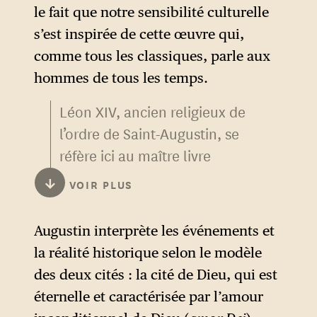
le fait que notre sensibilité culturelle
s’est inspirée de cette œuvre qui,
comme tous les classiques, parle aux
hommes de tous les temps.
Léon XIV, ancien religieux de
l’ordre de Saint-Augustin, se
réfère ici au maître livre
d’Augustin d’Hippone, rédigé
↓
VOIR PLUS
entre 413 et 426 :
La Cité de
Dieu
, ouvrage dans lequel
Augustin interprète les événements et
Augustin déploie une
la réalité historique selon le modèle
théologie chrétienne de
des deux cités : la cité de Dieu, qui est
l’histoire pour répondre aux
éternelle et caractérisée par l’amour
inquiétudes de ses