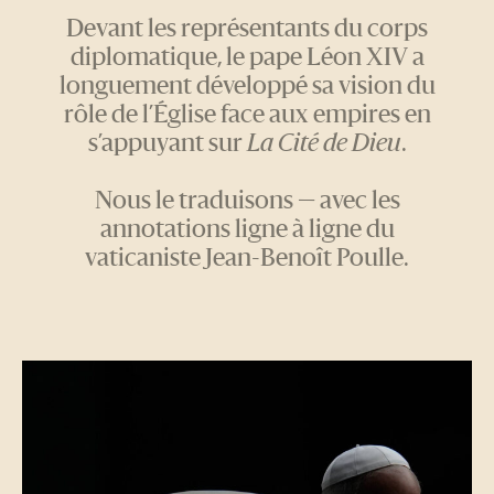
Devant les représentants du corps
diplomatique, le pape Léon XIV a
longuement développé sa vision du
rôle de l’Église face aux empires en
s’appuyant sur
La Cité de Dieu
.
Nous le traduisons — avec les
annotations ligne à ligne du
vaticaniste Jean-Benoît Poulle.