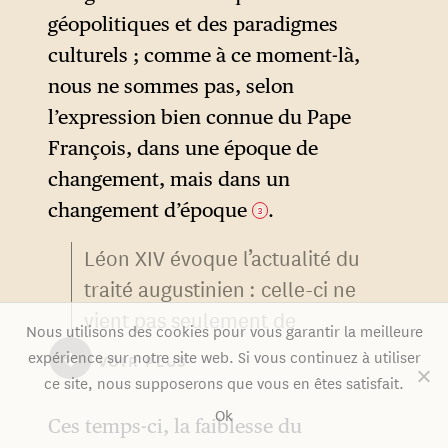
cité terrestre serait l’œuvre du
géopolitiques et des paradigmes
diable, la cité céleste celle de
culturels ; comme à ce moment-là,
Dieu.
nous ne sommes pas, selon
l’expression bien connue du Pape
François, dans une époque de
changement, mais dans un
changement d’époque
.
3
Léon XIV évoque l’actualité du
traité augustinien : celle-ci ne
vient pas seulement de
Nous utilisons des cookies pour vous garantir la meilleure
l’intemporalité de tout
↓
expérience sur notre site web. Si vous continuez à utiliser
VOIR PLUS
classique, même si cette
ce site, nous supposerons que vous en êtes satisfait.
œuvre a eu indéniablement
Ok
Ces temps-ci, la faiblesse du
une influence majeure dans