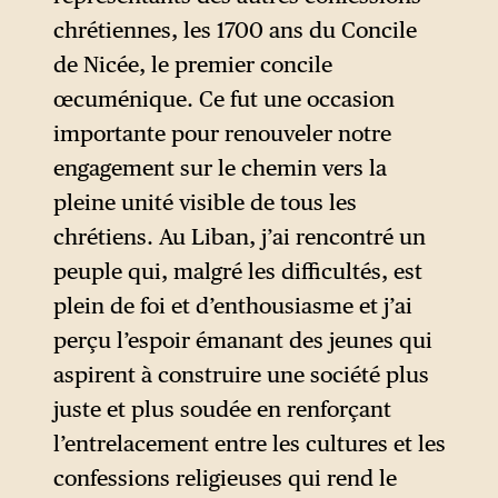
2018 qui intègre davantage les
chrétiennes, les 1700 ans du Concile
aumôniers militaires
de Nicée, le premier concile
catholiques dans l’armée
œcuménique. Ce fut une occasion
italienne, puis les audiences
importante pour renouveler notre
qu’il a très vite accordées, au
engagement sur le chemin vers la
Vatican, au président de la
pleine unité visible de tous les
République italienne, Sergio
chrétiens. Au Liban, j’ai rencontré un
Mattarella, fervent catholique,
peuple qui, malgré les difficultés, est
et à la présidente du Conseil
plein de foi et d’enthousiasme et j’ai
Giorgia Meloni, qui s’est elle-
perçu l’espoir émanant des jeunes qui
même définie d’abord comme
aspirent à construire une société plus
une mère de famille
juste et plus soudée en renforçant
chrétienne.
l’entrelacement entre les cultures et les
confessions religieuses qui rend le
Le président Mattarella l’a en