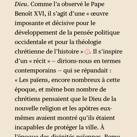
Léon XIV de reprendre
Dieu
. Comme l’a observé le Pape
subtilement la préoccupation
Benoît XVI, il s’agit d’une « œuvre
environnementale chère au
imposante et décisive pour le
pape François.
développement de la pensée politique
occidentale et pour la théologie
chrétienne de l’histoire »
. Il s’inspire
1
d’un « récit » — dirions-nous en termes
contemporains — qui se répandait :
« Les païens, encore nombreux à cette
époque, et même bon nombre de
chrétiens pensaient que le Dieu de la
nouvelle religion et les apôtres eux-
mêmes avaient montré qu’ils étaient
incapables de protéger la ville. À
l’époque des divinités païennes, Rome