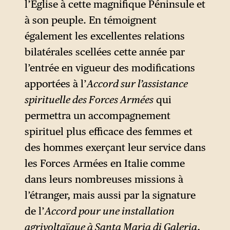
fête de l’Épiphanie. C’est aussi
l’Église à cette magnifique Péninsule et
l’occasion pour lui d’évoquer
à son peuple. En témoignent
la mort du pape François le 21
également les excellentes relations
avril 2025
. Il reprend ensuite
bilatérales scellées cette année par
la figure, issue de l’Évangile de
l’entrée en vigueur des modifications
Luc, du Christ médecin au
apportées à l’
Accord sur l’assistance
chevet de l’humanité
spirituelle des Forces Armées
qui
souffrante, figure
permettra un accompagnement
abondamment commentée
spirituel plus efficace des femmes et
par saint Augustin, puis
des hommes exerçant leur service dans
paraphrase une formule de
les Forces Armées en Italie comme
l’offertoire de la messe.
dans leurs nombreuses missions à
l’étranger, mais aussi par la signature
de l’
Accord pour une installation
agrivoltaïque à Santa Maria di Galeria
,