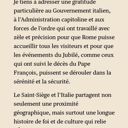
pèlerins, en franchissant une
Je tiens à adresser une gratitude
Porte Sainte installée au seuil
particulière au Gouvernement italien,
des sept basiliques romaines,
à l’Administration capitoline et aux
ont pu bénéficier aux
forces de l’ordre qui ont travaillé avec
conditions requises d’une
zèle et précision pour que Rome puisse
indulgence, c’est-à-dire d’une
accueillir tous les visiteurs et pour que
remise de la peine temporelle
les événements du Jubilé, comme ceux
due au péché.
qui ont suivi le décès du Pape
François, puissent se dérouler dans la
Le Jubilé de 2025, ouvert le 24
sérénité et la sécurité.
décembre 2024 par François a
été solennellement clôturé
Le Saint-Siège et l’Italie partagent non
par Léon XIV le 6 janvier
seulement une proximité
dernier dans la basilique
géographique, mais surtout une longue
Saint-Pierre, à l’occasion de la
histoire de foi et de culture qui relie