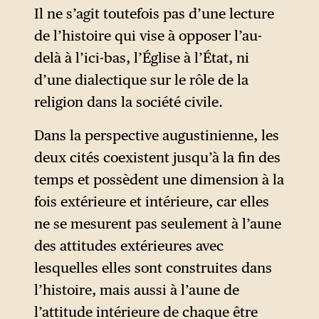
été à l’origine des malheurs
Il ne s’agit toutefois pas d’une lecture
qui venaient de fondre sur la
de l’histoire qui vise à opposer l’au-
capitale du monde connu ?
delà à l’ici-bas, l’Église à l’État, ni
d’une dialectique sur le rôle de la
C’est contre de telles
religion dans la société civile.
supputations que l’évêque
d’Hippone écrit et livre sa
Dans la perspective augustinienne, les
théologie de la chute et de la
deux cités coexistent jusqu’à la fin des
succession des Empires.
temps et possèdent une dimension à la
fois extérieure et intérieure, car elles
Très habilement, Léon XIV cite
ne se mesurent pas seulement à l’aune
à ce propos les catéchèses
des attitudes extérieures avec
publiques de Benoît XVI, ce
lesquelles elles sont construites dans
qui lui permet de s’inscrire
l’histoire, mais aussi à l’aune de
dans la continuité du pape
l’attitude intérieure de chaque être