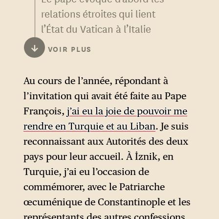
relations étroites qui lient
l’État du Vatican à l’Italie
depuis les accords du Latran
↓
VOIR PLUS
de 1929, révisés en 1984 avec
les « accords de la Villa
Au cours de l’année, répondant à
Madame » : en vertu de ces
l’invitation qui avait été faite au Pape
accords, c’est à la République
François,
j’ai eu la joie de pouvoir me
italienne qu’il incombe de
rendre en Turquie et au Liban
. Je suis
garantir la sécurité du
reconnaissant aux Autorités des deux
Vatican.
pays pour leur accueil. À İznik, en
Comme signe de ces bonnes
Turquie, j’ai eu l’occasion de
relations, il mentionne
commémorer, avec le Patriarche
d’abord l’entrée en vigueur en
œcuménique de Constantinople et les
2025 d’un accord signé en
représentants des autres confessions