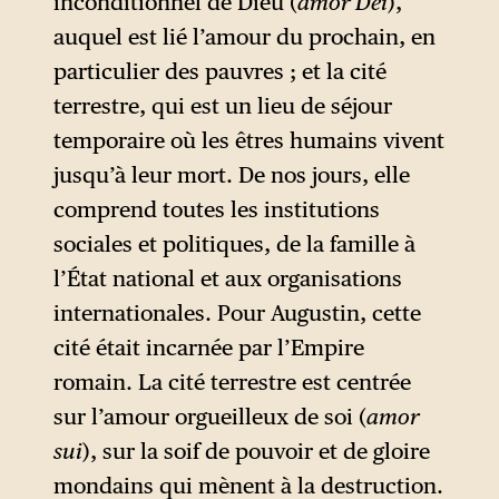
inconditionnel de Dieu (
amor Dei
),
contemporains après le sac de
auquel est lié l’amour du prochain, en
Rome par les Wisigoths
particulier des pauvres ; et la cité
d’Alaric, en 410.
terrestre, qui est un lieu de séjour
Face à un événement inouï à
temporaire où les êtres humains vivent
l’échelle de l’histoire du
jusqu’à leur mort. De nos jours, elle
monde, qui semblait remettre
comprend toutes les institutions
en cause la protection divine
sociales et politiques, de la famille à
accordée à la Ville Éternelle,
l’État national et aux organisations
les chrétiens s’étaient
internationales. Pour Augustin, cette
retrouvés face à un problème
cité était incarnée par l’Empire
existentiel : la conversion de
romain. La cité terrestre est centrée
l’Empire romain au
sur l’amour orgueilleux de soi (
amor
christianisme, près d’un siècle
sui
), sur la soif de pouvoir et de gloire
auparavant, n’avait-elle pas
mondains qui mènent à la destruction.