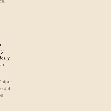
ca.
r
 y
es, y
iar
Chipre
o del
os
do en