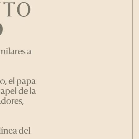
NTO
O
milares a
o, el papa
apel de la
adores,
línea del