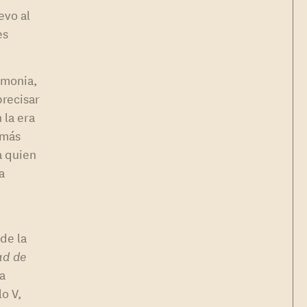
evo al
es
emonia,
precisar
 la era
 más
a quien
a
de la
ad de
la
lo V,