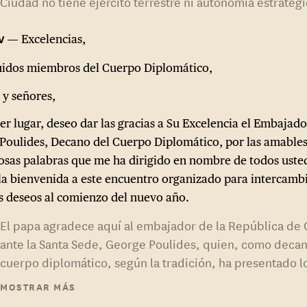
Ciudad no tiene ejército terrestre ni autonomía estratégi
Excelencias,
uidos miembros del Cuerpo Diplomático,
 y señores,
er lugar, deseo dar las gracias a Su Excelencia el Embajado
Poulides, Decano del Cuerpo Diplomático, por las amables
osas palabras que me ha dirigido en nombre de todos usted
 la bienvenida a este encuentro organizado para intercamb
s deseos al comienzo del nuevo año.
El papa agradece aquí al embajador de la República de 
ante la Santa Sede, George Poulides, quien, como decan
cuerpo diplomático, según la tradición, ha presentado l
deseos de todos los embajadores al papa. De hecho, es
MOSTRAR MÁS
embajador de Chipre desde hace casi 23 años, acredita