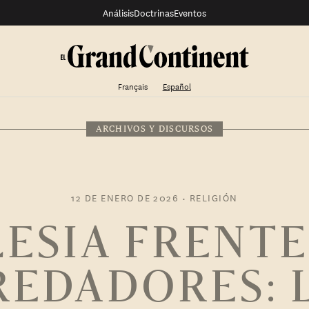
Análisis
Doctrinas
Eventos
Français
Español
ARCHIVOS Y DISCURSOS
12 DE ENERO DE 2026
•
RELIGIÓN
LESIA FRENTE
REDADORES: 