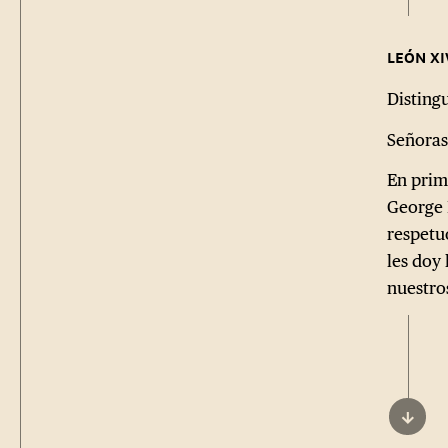
Disting
Señoras
En prim
George 
respetu
les doy
nuestro
↓