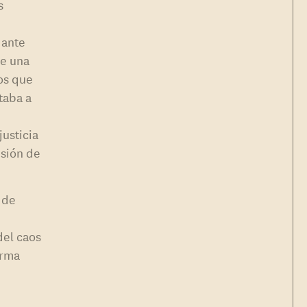
s
 ante
ue una
los que
taba a
justicia
esión de
 de
del caos
orma