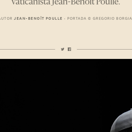
vaticanista Jean-Benoît Poulle.
AUTOR
•
PORTADA
© GREGORIO BORGI
JEAN-BENOÎT POULLE