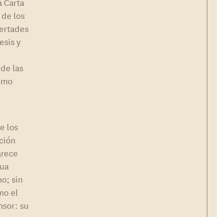
a Carta
 de los
bertades
esis y
de las
como
e los
ción
arece
gua
o; sin
mo el
nsor: su