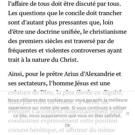
l’affaire de tous doit être discuté par tous.
Les questions que le concile doit trancher
sont d’autant plus pressantes que, loin
d’être une doctrine unifiée, le christianisme
des premiers siècles est traversé par de
fréquentes et violentes controverses ayant
trait à la nature du Christ.
Ainsi, pour le prêtre Arius d’Alexandrie et
ses sectateurs, l’homme Jésus est une
créature de Dieu, la plus élevée en dignité,
Nous utilisons des cookies pour vous garantir la meilleure
mais pas Dieu lui-même : à Nicée, les
expérience sur notre site web. Si vous continuez à utiliser
évêques s’accordent majoritairement pour
ce site, nous supposerons que vous en êtes satisfait.
condamner expressément cette position
Ok
comme hérétique, et affirmer du même