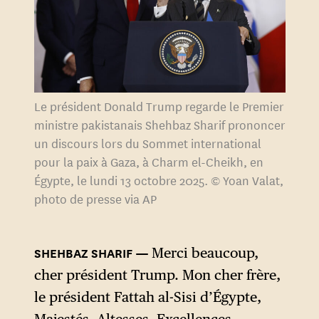
Le président Donald Trump regarde le Premier
ministre pakistanais Shehbaz Sharif prononcer
un discours lors du Sommet international
pour la paix à Gaza, à Charm el-Cheikh, en
Égypte, le lundi 13 octobre 2025. © Yoan Valat,
photo de presse via AP
SHEHBAZ SHARIF
Merci beaucoup,
cher président Trump. Mon cher frère,
le président Fattah al-Sisi d’Égypte,