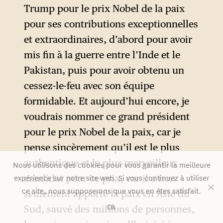
Trump pour le prix Nobel de la paix
pour ses contributions exceptionnelles
et extraordinaires, d’abord pour avoir
mis fin à la guerre entre l’Inde et le
Pakistan, puis pour avoir obtenu un
cessez-le-feu avec son équipe
formidable. Et aujourd’hui encore, je
voudrais nommer ce grand président
pour le prix Nobel de la paix, car je
pense sincèrement qu’il est le plus
authentique et le plus merveilleux
Nous utilisons des cookies pour vous garantir la meilleure
expérience sur notre site web. Si vous continuez à utiliser
candidat pour ce prix, car il a non
ce site, nous supposerons que vous en êtes satisfait.
seulement apporté la paix en Asie du
Ok
Sud, sauvé des millions de personnes,