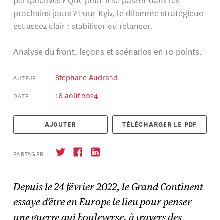
prochains jours ? Pour Kyiv, le dilemme stratégique
est assez clair : stabiliser ou relancer.
Analyse du front, leçons et scénarios en 10 points.
Stéphane Audrand
AUTEUR
16 août 2024
DATE
AJOUTER
TÉLÉCHARGER LE PDF
PARTAGER
Depuis le 24 février 2022, le Grand Continent
essaye d’être en Europe le lieu pour penser
S'abonner
→
une guerre qui bouleverse, à travers
des