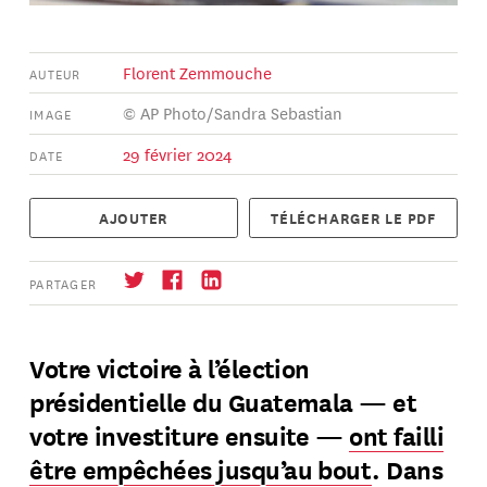
Florent Zemmouche
AUTEUR
© AP Photo/Sandra Sebastian
IMAGE
29 février 2024
DATE
AJOUTER
TÉLÉCHARGER LE PDF
PARTAGER
Votre victoire à l’élection
présidentielle du Guatemala — et
S'abonner
→
votre investiture ensuite —
ont failli
être empêchées jusqu’au bout
. Dans