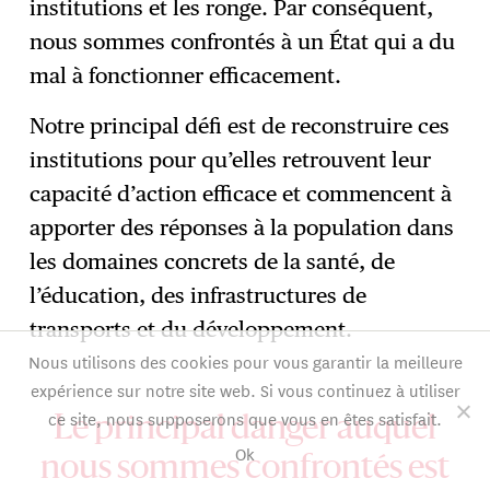
institutions et les ronge. Par conséquent,
nous sommes confrontés à un État qui a du
mal à fonctionner efficacement.
Notre principal défi est de reconstruire ces
institutions pour qu’elles retrouvent leur
capacité d’action efficace et commencent à
apporter des réponses à la population dans
les domaines concrets de la santé, de
l’éducation, des infrastructures de
transports et du développement.
Nous utilisons des cookies pour vous garantir la meilleure
expérience sur notre site web. Si vous continuez à utiliser
ce site, nous supposerons que vous en êtes satisfait.
Le principal danger auquel
Ok
nous sommes confrontés est