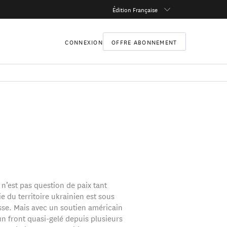
Édition Française
CONNEXION
OFFRE ABONNEMENT
l n’est pas question de paix tant
e du territoire ukrainien est sous
sse. Mais avec un soutien américain
n front quasi-gelé depuis plusieurs