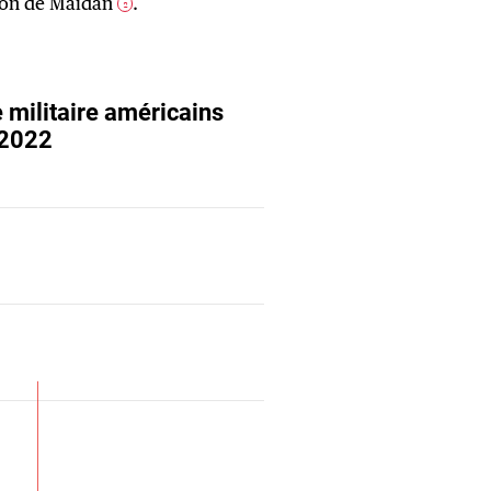
tion de Maïdan
.
2