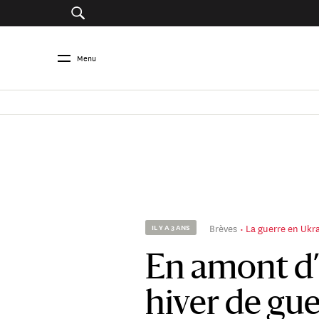
Menu
Brèves
La guerre en Ukra
IL Y A 3 ANS
En amont d
hiver de gue