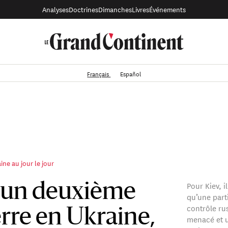
Analyses
Doctrines
Dimanches
Livres
Événements
Français
Español
ine au jour le jour
Pour Kiev, i
’un deuxième
qu’une parti
contrôle ru
rre en Ukraine,
menacé et u