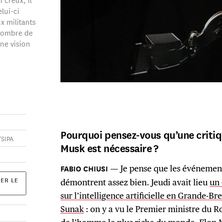
lui-ci
x militants
 nombre de
ne vision
Pourquoi pensez-vous qu’une critiq
/SIPA
Musk est nécessaire ?
Je pense que les événement
ER LE
démontrent assez bien. Jeudi avait lieu
un 
sur l’intelligence artificielle en Grande-Br
Sunak
: on y a vu le Premier ministre du R