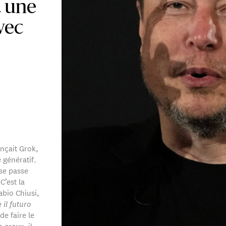
, une
vec
nçait Grok,
e génératif.
se passe
C’est la
bio Chiusi,
 il futuro
de faire le
 creux, il