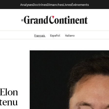
Analyses
Doctrines
Dimanches
Livres
Événements
Français
Español
Italiano
’Elon
 tenu