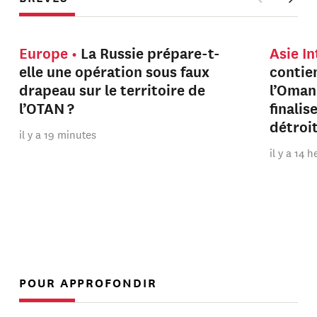
Europe
La Russie prépare-t-
Asie I
elle une opération sous faux
contien
drapeau sur le territoire de
l’Oman
l’OTAN ?
finalis
détroi
il y a 19 minutes
il y a 14 
POUR APPROFONDIR