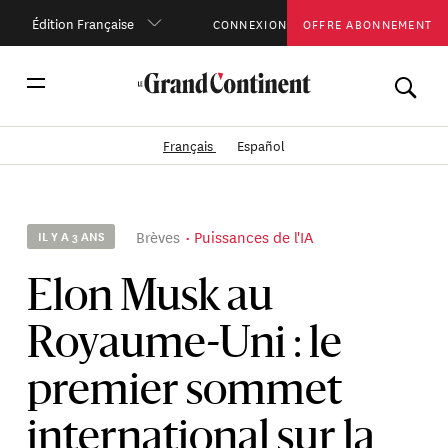
Édition Française
CONNEXION
OFFRE ABONNEMENT
Français
Español
Brèves
Puissances de l'IA
IL Y A 3 ANS
Elon Musk au
Royaume-Uni : le
premier sommet
international sur la