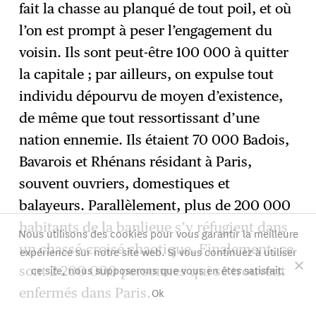
fait la chasse au planqué de tout poil, et où
l’on est prompt à peser l’engagement du
voisin. Ils sont peut-être 100 000 à quitter
la capitale ; par ailleurs, on expulse tout
individu dépourvu de moyen d’existence,
de même que tout ressortissant d’une
nation ennemie. Ils étaient 70 000 Badois,
Bavarois et Rhénans résidant à Paris,
souvent ouvriers, domestiques et
balayeurs. Parallèlement, plus de 200 000
habitants de la banlieue s’y réfugient dans
Nous utilisons des cookies pour vous garantir la meilleure
un chassé-croisé chaotique. Finalement, ce
expérience sur notre site web. Si vous continuez à utiliser
ce site, nous supposerons que vous en êtes satisfait.
sont 2 200 000 personnes qui se trouvent
enfermés dans Paris.
Ok