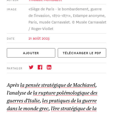
«Siège de Paris - le bombardement, guerre
IMAGE
de l'invasion, 1870-1871», Estampe anonyme,
Paris, musée Carnavalet. © Musée Carnavalet
/ Roger-Viollet
21 août 2023
DATE
AJOUTER
TÉLÉCHARGER LE PDF
PARTAGER
Après
la pensée stratégique de Machiavel
,
l’analyse de
la rupture polémologique des
S'abonner
→
guerres d’Italie
,
les pratiques de la guerre
dans le monde grec
,
l’ère stratégique de la