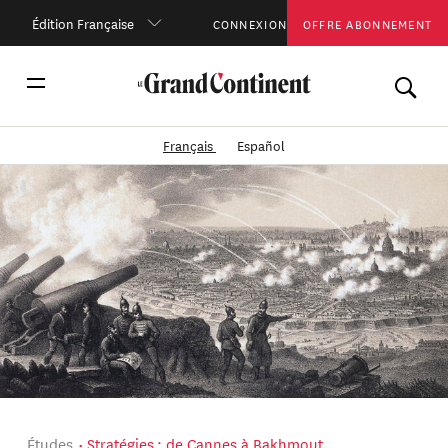
Édition Française
CONNEXION
OFFRE ABONNEMENT
Français
Español
Études
Stratégies : de Cannes à Bakhmout