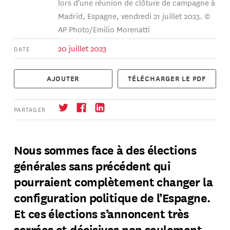
lors d'une réunion de clôture de campagne à
Madrid, Espagne, vendredi 21 juillet 2023. ©
AP Photo/Emilio Morenatti
20 juillet 2023
DATE
AJOUTER
TÉLÉCHARGER LE PDF
PARTAGER
Nous sommes face à des élections
générales sans précédent qui
S'abonner
→
pourraient complètement changer la
configuration politique de l’Espagne.
Et ces élections s’annoncent très
serrées et décisives non seulement