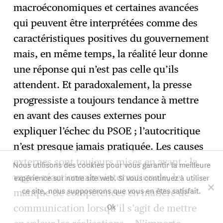
macroéconomiques et certaines avancées
qui peuvent être interprétées comme des
caractéristiques positives du gouvernement
mais, en même temps, la réalité leur donne
une réponse qui n’est pas celle qu’ils
attendent. Et paradoxalement, la presse
progressiste a toujours tendance à mettre
en avant des causes externes pour
expliquer l’échec du PSOE ; l’autocritique
n’est presque jamais pratiquée. Les causes
externes sont toujours mises en avant : la
Nous utilisons des cookies pour vous garantir la meilleure
vague réactionnaire internationale, le
expérience sur notre site web. Si vous continuez à utiliser
ce site, nous supposerons que vous en êtes satisfait.
manque de compétences en matière de
Ok
communication lorsqu’il s’agit de mettre