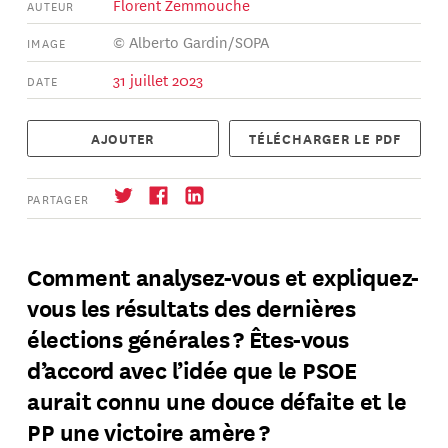
Florent Zemmouche
AUTEUR
© Alberto Gardin/SOPA
IMAGE
31 juillet 2023
DATE
AJOUTER
TÉLÉCHARGER LE PDF
PARTAGER
Comment analysez-vous et expliquez-
vous les résultats des dernières
S'abonner
→
élections générales ? Êtes-vous
d’accord avec l’idée que le PSOE
aurait connu une douce défaite et le
PP une victoire amère ?