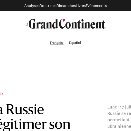
Analyses
Doctrines
Dimanches
Livres
Événements
Français
Español
ale
Lundi 17 jui
 Russie
Russie se re
permettant 
égitimer son
ukrainienne