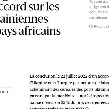
Poutine accu
accord sur les
dirigeants d
convaincre q
rainiennes
causée par l
Temps de l
ays africains
La conclusion le 22 juillet 2022 d’un
accor
l’Ukraine et la Turquie permettant de lais
acheminant des céréales des ports ukraini
ER LE
passant par la mer Noire — après inspectio
baisse d’environ 23 % du prix des denrées 
sommet atteint en mars 2022
.
1