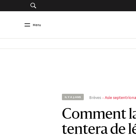
Menu
Brèves
Asie septentrion
IL Y A 3 ANS
Comment la
tentera de l