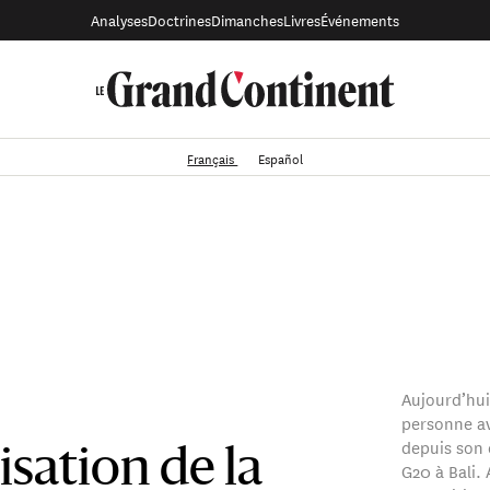
Analyses
Doctrines
Dimanches
Livres
Événements
Français
Español
Aujourd’hui
personne av
depuis son 
sation de la
G20 à Bali. 