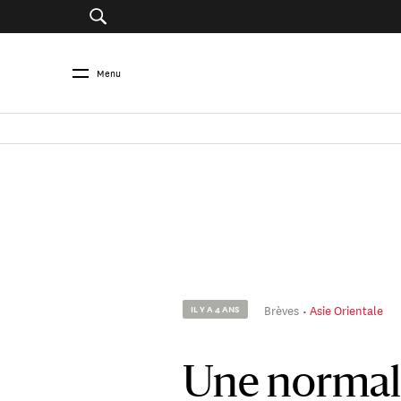
Menu
Brèves
Asie Orientale
IL Y A 4 ANS
Une normali