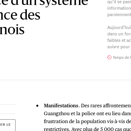
ce d’un système
qu’il se pas
information
nce des
parviennent
Aujourd’hui
inois
dans un for
faibles et a
suivre pour
Temps de l
Manifestations
. Des rares affrontemen
Guangzhou et la police ont eu lieu dans 
frustration de la population vis-à-vis d
ER LE
restrictives. Avec plus de 5 000 cas qu