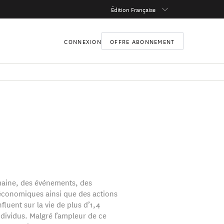
Édition Française
CONNEXION
OFFRE ABONNEMENT
aine, des événements, des
conomiques ainsi que des actions
nfluent sur la vie de plus d’1,4
ndividus. Malgré l’ampleur de ce