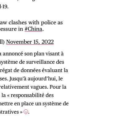
-19.
aw clashes with police as
essure in
#China
.
ll)
November 15, 2022
a annoncé son plan visant à
système de surveillance des
agrégat de données évaluant la
ises. Jusqu’à aujourd’hui, le
 relativement vagues. Pour la
e la « responsabilité des
ettre en place un système de
stratives »
.
1