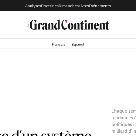
Analyses
Doctrines
Dimanches
Livres
Événements
Français
Español
Chaque sem
tendances é
politiques i
milliard d’i