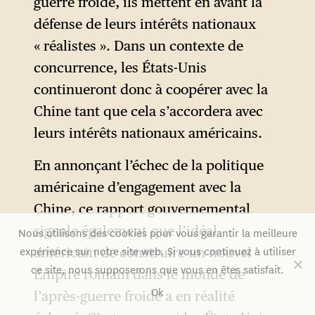
guerre froide, ils mettent en avant la
défense de leurs intérêts nationaux
« réalistes ». Dans un contexte de
concurrence, les États-Unis
continueront donc à coopérer avec la
Chine tant que cela s’accordera avec
leurs intérêts nationaux américains.
En annonçant l’échec de la politique
américaine d’engagement avec la
Chine, ce rapport gouvernemental
signale également que l’idéal
Nous utilisons des cookies pour vous garantir la meilleure
expérience sur notre site web. Si vous continuez à utiliser
américain de construire un nouvel
ce site, nous supposerons que vous en êtes satisfait.
Empire romain dans le monde de
Ok
l’après-guerre froide a en réalité