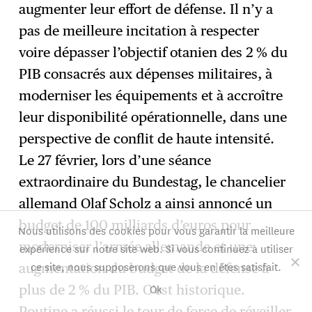
augmenter leur effort de défense. Il n’y a
pas de meilleure incitation à respecter
voire dépasser l’objectif otanien des 2 % du
PIB consacrés aux dépenses militaires, à
moderniser les équipements et à accroître
leur disponibilité opérationnelle, dans une
perspective de conflit de haute intensité.
Le 27 février, lors d’une séance
extraordinaire du Bundestag, le chancelier
allemand Olaf Scholz a ainsi annoncé un
budget de 100 milliards d’euros pour
Nous utilisons des cookies pour vous garantir la meilleure
moderniser l’armée allemande et une
expérience sur notre site web. Si vous continuez à utiliser
ce site, nous supposerons que vous en êtes satisfait.
augmentation du budget de la défense à
Ok
plus de 2 % du PIB. C’est historique.
Poutine a réussi le tour de force de réveiller